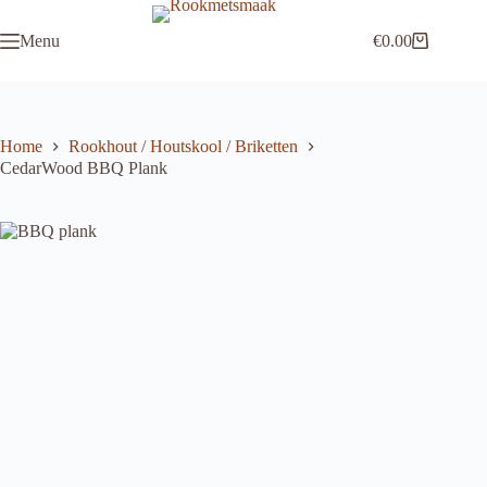
Ga
naar
Menu
€
0.00
de
Winkelwagen
inhoud
Home
Rookhout / Houtskool / Briketten
CedarWood BBQ Plank