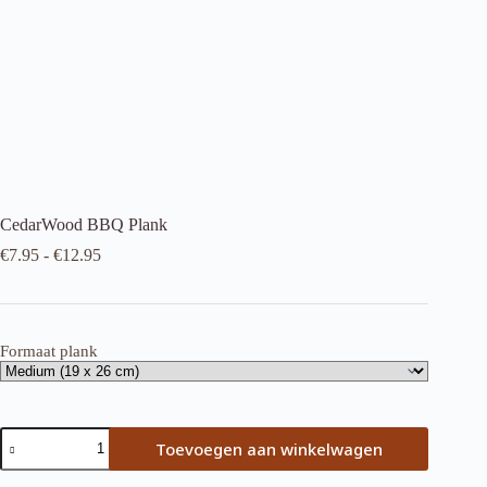
CedarWood BBQ Plank
Prijsklasse:
€
7.95
-
€
12.95
€7.95
tot
€12.95
Formaat plank
CedarWood
Toevoegen aan winkelwagen
BBQ
Plank