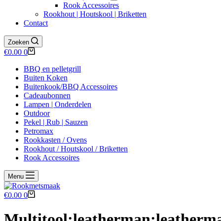
Rook Accessoires
Rookhout | Houtskool | Briketten
Contact
Zoeken
Winkelwagen
€
0.00
0
BBQ en pelletgrill
Buiten Koken
Buitenkook/BBQ Accessoires
Cadeaubonnen
Lampen | Onderdelen
Outdoor
Pekel | Rub | Sauzen
Petromax
Rookkasten / Ovens
Rookhout / Houtskool / Briketten
Rook Accessoires
Menu
Winkelwagen
€
0.00
0
Multitool;leatherman;leatherm