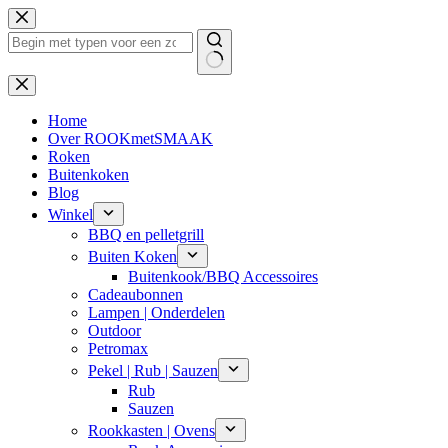
Ga
naar
de
inhoud
Geen
resultaten
Home
Over ROOKmetSMAAK
Roken
Buitenkoken
Blog
Winkel
BBQ en pelletgrill
Buiten Koken
Buitenkook/BBQ Accessoires
Cadeaubonnen
Lampen | Onderdelen
Outdoor
Petromax
Pekel | Rub | Sauzen
Rub
Sauzen
Rookkasten | Ovens