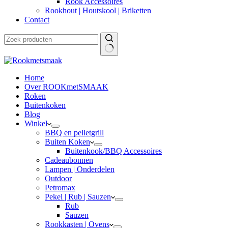
Rook Accessoires
Rookhout | Houtskool | Briketten
Contact
Home
Over ROOKmetSMAAK
Roken
Buitenkoken
Blog
Winkel
BBQ en pelletgrill
Buiten Koken
Buitenkook/BBQ Accessoires
Cadeaubonnen
Lampen | Onderdelen
Outdoor
Petromax
Pekel | Rub | Sauzen
Rub
Sauzen
Rookkasten | Ovens