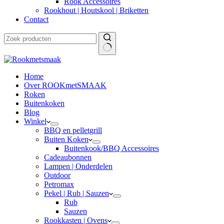
Rook Accessoires
Rookhout | Houtskool | Briketten
Contact
Home
Over ROOKmetSMAAK
Roken
Buitenkoken
Blog
Winkel
BBQ en pelletgrill
Buiten Koken
Buitenkook/BBQ Accessoires
Cadeaubonnen
Lampen | Onderdelen
Outdoor
Petromax
Pekel | Rub | Sauzen
Rub
Sauzen
Rookkasten | Ovens