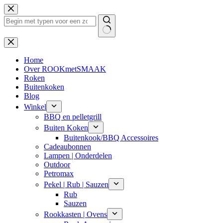
Ga
naar
de
inhoud
Geen
resultaten
Home
Over ROOKmetSMAAK
Roken
Buitenkoken
Blog
Winkel
BBQ en pelletgrill
Buiten Koken
Buitenkook/BBQ Accessoires
Cadeaubonnen
Lampen | Onderdelen
Outdoor
Petromax
Pekel | Rub | Sauzen
Rub
Sauzen
Rookkasten | Ovens