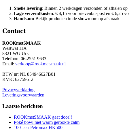
Snelle levering
: Binnen 2 werkdagen verzonden of afhalen op 
Lage verzendkosten
: € 4,15 voor brievenbuspost en € 6,25 vo
Hands-on:
Bekijk producten in de showroom op afspraak
Contact
ROOKmetSMAAK
Westwal 11A
8321 WG Urk
Telefoon: 06-2551 9633
Email:
verkoop@rookmetsmaak.nl
BTW nr: NL 854946627B01
KVK: 62759612
Privacyverklaring
Leveringsvoorwaarden
Laatste berichten
ROOKmetSMAAK gaat door!!
Poké bowl met warm gerookte zalm
100 Jaar Petromax HK500