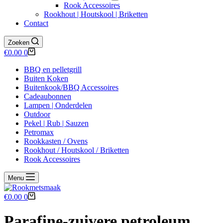
Rook Accessoires
Rookhout | Houtskool | Briketten
Contact
Zoeken
Winkelwagen
€
0.00
0
BBQ en pelletgrill
Buiten Koken
Buitenkook/BBQ Accessoires
Cadeaubonnen
Lampen | Onderdelen
Outdoor
Pekel | Rub | Sauzen
Petromax
Rookkasten / Ovens
Rookhout / Houtskool / Briketten
Rook Accessoires
Menu
Winkelwagen
€
0.00
0
Parafine-zuivere petroleum