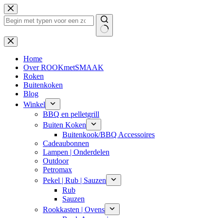
Ga
naar
de
inhoud
Geen
resultaten
Home
Over ROOKmetSMAAK
Roken
Buitenkoken
Blog
Winkel
BBQ en pelletgrill
Buiten Koken
Buitenkook/BBQ Accessoires
Cadeaubonnen
Lampen | Onderdelen
Outdoor
Petromax
Pekel | Rub | Sauzen
Rub
Sauzen
Rookkasten | Ovens