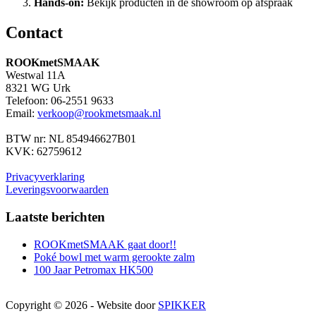
Hands-on:
Bekijk producten in de showroom op afspraak
Contact
ROOKmetSMAAK
Westwal 11A
8321 WG Urk
Telefoon: 06-2551 9633
Email:
verkoop@rookmetsmaak.nl
BTW nr: NL 854946627B01
KVK: 62759612
Privacyverklaring
Leveringsvoorwaarden
Laatste berichten
ROOKmetSMAAK gaat door!!
Poké bowl met warm gerookte zalm
100 Jaar Petromax HK500
Copyright © 2026 - Website door
SPIKKER