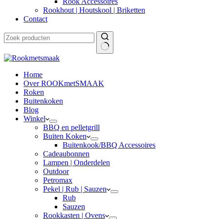
Rook Accessoires
Rookhout | Houtskool | Briketten
Contact
Home
Over ROOKmetSMAAK
Roken
Buitenkoken
Blog
Winkel
BBQ en pelletgrill
Buiten Koken
Buitenkook/BBQ Accessoires
Cadeaubonnen
Lampen | Onderdelen
Outdoor
Petromax
Pekel | Rub | Sauzen
Rub
Sauzen
Rookkasten | Ovens