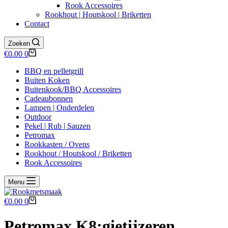
Rook Accessoires
Rookhout | Houtskool | Briketten
Contact
Zoeken
Winkelwagen
€
0.00
0
BBQ en pelletgrill
Buiten Koken
Buitenkook/BBQ Accessoires
Cadeaubonnen
Lampen | Onderdelen
Outdoor
Pekel | Rub | Sauzen
Petromax
Rookkasten / Ovens
Rookhout / Houtskool / Briketten
Rook Accessoires
Menu
Winkelwagen
€
0.00
0
Petromax K8;gietijzeren