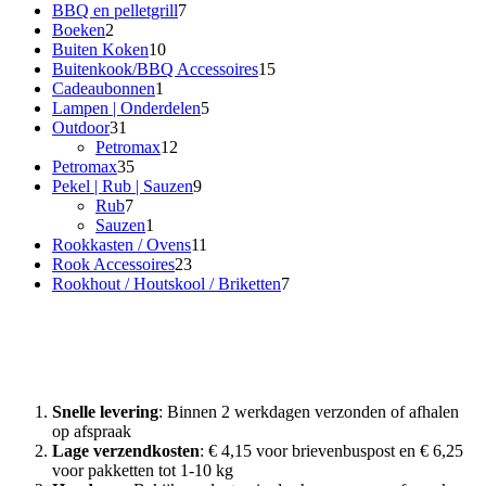
7
BBQ en pelletgrill
7
2
producten
Boeken
2
producten
10
Buiten Koken
10
producten
15
Buitenkook/BBQ Accessoires
15
1
producten
Cadeaubonnen
1
product
5
Lampen | Onderdelen
5
31
producten
Outdoor
31
producten
12
Petromax
12
35
producten
Petromax
35
producten
9
Pekel | Rub | Sauzen
9
7
producten
Rub
7
producten
1
Sauzen
1
product
11
Rookkasten / Ovens
11
23
producten
Rook Accessoires
23
producten
7
Rookhout / Houtskool / Briketten
7
producten
Waarom Rook met Smaak?
Snelle levering
: Binnen 2 werkdagen verzonden of afhalen
op afspraak
Lage verzendkosten
: € 4,15 voor brievenbuspost en € 6,25
voor pakketten tot 1-10 kg