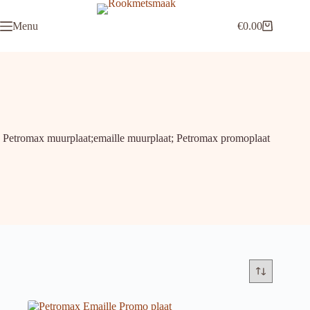
Ga
naar
Menu
€
0.00
de
Winkelwagen
inhoud
Petromax muurplaat;emaille muurplaat; Petromax promoplaat