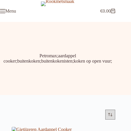
Ga
naar
Menu
€
0.00
de
Winkelwagen
inhoud
Petromax;aardappel
cooker;buitenkoken;buitenkokenisten;koken op open vuur;