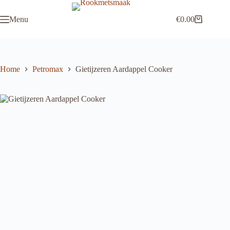
Ga
naar
Menu
€
0.00
de
Winkelwagen
inhoud
Home
Petromax
Gietijzeren Aardappel Cooker