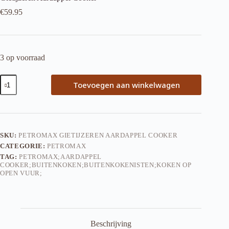
€
59.95
3 op voorraad
Gietijzeren
Toevoegen aan winkelwagen
Aardappel
Cooker
aantal
SKU:
PETROMAX GIETIJZEREN AARDAPPEL COOKER
CATEGORIE:
PETROMAX
TAG:
PETROMAX;AARDAPPEL
COOKER;BUITENKOKEN;BUITENKOKENISTEN;KOKEN OP
OPEN VUUR;
Beschrijving