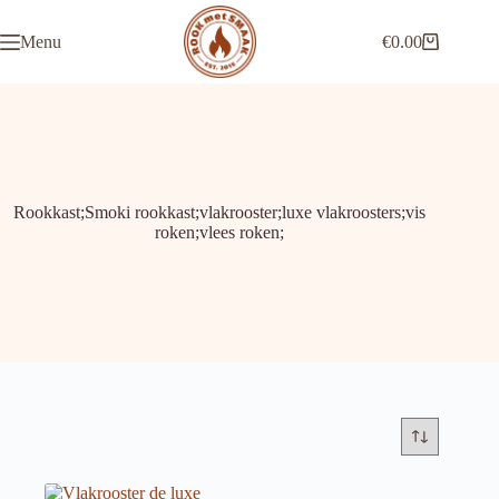
Ga
naar
Menu
€
0.00
de
Winkelwagen
inhoud
Rookkast;Smoki rookkast;vlakrooster;luxe vlakroosters;vis
roken;vlees roken;