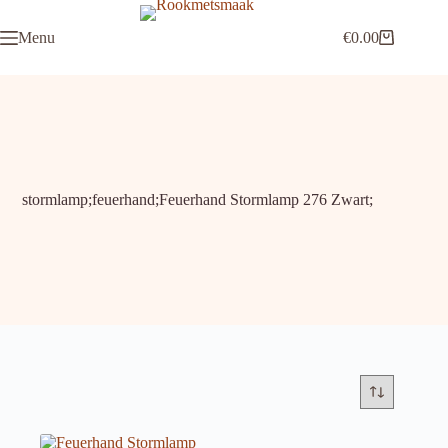
Ga
naar
Menu
€
0.00
de
Winkelwagen
inhoud
stormlamp;feuerhand;Feuerhand Stormlamp 276 Zwart;