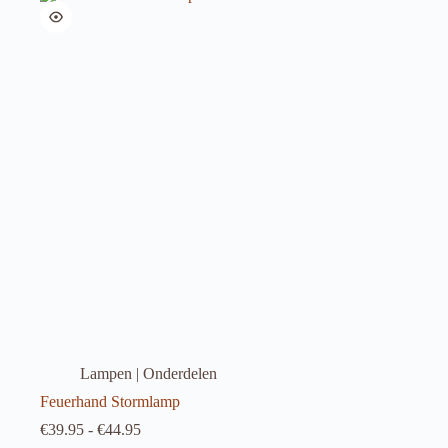
Lampen | Onderdelen
Feuerhand Stormlamp
Prijsklasse:
€
39.95
-
€
44.95
€39.95