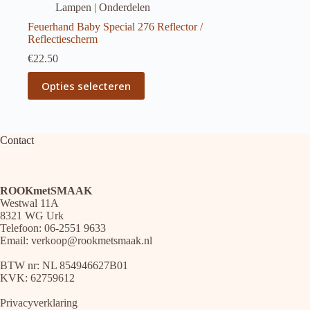
Lampen | Onderdelen
Feuerhand Baby Special 276 Reflector /
Reflectiescherm
€
22.50
Dit
Opties selecteren
product
heeft
meerdere
variaties.
Deze
Contact
optie
kan
gekozen
worden
ROOKmetSMAAK
op
Westwal 11A
de
8321 WG Urk
productpagina
Telefoon: 06-2551 9633
Email:
verkoop@rookmetsmaak.nl
BTW nr: NL 854946627B01
KVK: 62759612
Privacyverklaring