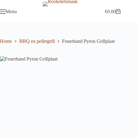
Ga
naar
Menu
€
0.00
de
Winkelwagen
inhoud
Home
BBQ en pelletgrill
Feuerhand Pyron Grillplaat