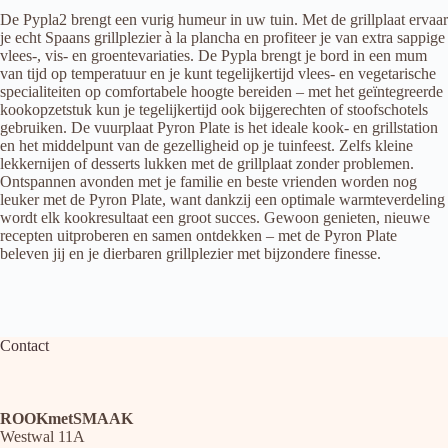
De Pypla2 brengt een vurig humeur in uw tuin. Met de grillplaat ervaar
je echt Spaans grillplezier à la plancha en profiteer je van extra sappige
vlees-, vis- en groentevariaties. De Pypla brengt je bord in een mum
van tijd op temperatuur en je kunt tegelijkertijd vlees- en vegetarische
specialiteiten op comfortabele hoogte bereiden – met het geïntegreerde
kookopzetstuk kun je tegelijkertijd ook bijgerechten of stoofschotels
gebruiken. De vuurplaat Pyron Plate is het ideale kook- en grillstation
en het middelpunt van de gezelligheid op je tuinfeest. Zelfs kleine
lekkernijen of desserts lukken met de grillplaat zonder problemen.
Ontspannen avonden met je familie en beste vrienden worden nog
leuker met de Pyron Plate, want dankzij een optimale warmteverdeling
wordt elk kookresultaat een groot succes. Gewoon genieten, nieuwe
recepten uitproberen en samen ontdekken – met de Pyron Plate
beleven jij en je dierbaren grillplezier met bijzondere finesse.
Contact
ROOKmetSMAAK
Westwal 11A