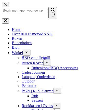
Ga
naar
de
inhoud
Geen
resultaten
Home
Over ROOKmetSMAAK
Roken
Buitenkoken
Blog
Winkel
BBQ en pelletgrill
Buiten Koken
Buitenkook/BBQ Accessoires
Cadeaubonnen
Lampen | Onderdelen
Outdoor
Petromax
Pekel | Rub | Sauzen
Rub
Sauzen
Rookkasten | Ovens