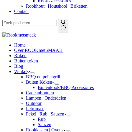
Rook Accessoires
Rookhout | Houtskool | Briketten
Contact
Home
Over ROOKmetSMAAK
Roken
Buitenkoken
Blog
Winkel
BBQ en pelletgrill
Buiten Koken
Buitenkook/BBQ Accessoires
Cadeaubonnen
Lampen | Onderdelen
Outdoor
Petromax
Pekel | Rub | Sauzen
Rub
Sauzen
Rookkasten | Ovens