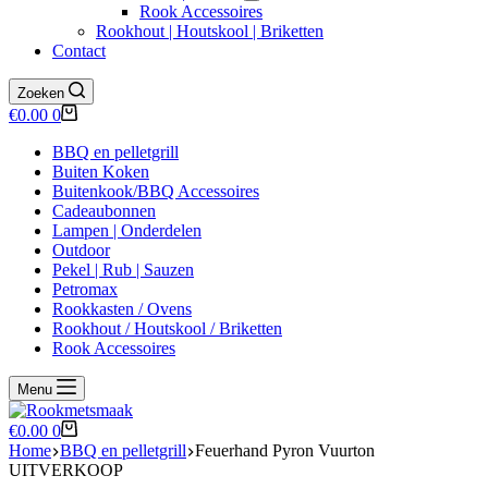
Rook Accessoires
Rookhout | Houtskool | Briketten
Contact
Zoeken
Winkelwagen
€
0.00
0
BBQ en pelletgrill
Buiten Koken
Buitenkook/BBQ Accessoires
Cadeaubonnen
Lampen | Onderdelen
Outdoor
Pekel | Rub | Sauzen
Petromax
Rookkasten / Ovens
Rookhout / Houtskool / Briketten
Rook Accessoires
Menu
Winkelwagen
€
0.00
0
Home
BBQ en pelletgrill
Feuerhand Pyron Vuurton
UITVERKOOP