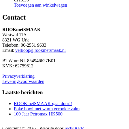
Toevoegen aan winkelwagen
Contact
ROOKmetSMAAK
Westwal 11A
8321 WG Urk
Telefoon: 06-2551 9633
Email:
verkoop@rookmetsmaak.nl
BTW nr: NL 854946627B01
KVK: 62759612
Privacyverklaring
Leveringsvoorwaarden
Laatste berichten
ROOKmetSMAAK gaat door!!
Poké bowl met warm gerookte zalm
100 Jaar Petromax HK500
Copyright © 2026 - Website door
SPIKKER