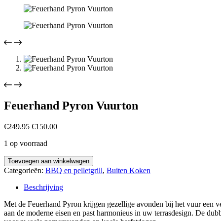
Feuerhand Pyron Vuurton
Oorspronkelijke
Huidige
€
249.95
€
150.00
prijs
prijs
1 op voorraad
was:
is:
€249.95.
€150.00.
Feuerhand
Toevoegen aan winkelwagen
Pyron
Categorieën:
BBQ en pelletgrill
,
Buiten Koken
Vuurton
aantal
Beschrijving
Met de Feuerhand Pyron krijgen gezellige avonden bij het vuur een v
aan de moderne eisen en past harmonieus in uw terrasdesign. De dubb