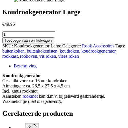
Koudrookgenerator Large
€
49.95
Koudrookgenerator
Large
Toevoegen aan winkelwagen
aantal
SKU:
Koudrookgenerator Large
Categorie:
Rook Accessoires
Tags:
buitenkoken
,
buitenkokenisten
,
koudroken
,
koudrookgenerator
,
rookkast
,
rookoven
,
vis roken
,
vlees roken
Beschrijving
Koudrookgenerator
Geschikt voor ca. 16 uur koudroken
Afmetingen: ca. 26,5 x 27,5 x 4,5 cm
Incl. gratis rookmot.
Aansteken
rookmot
kan d.m.v. bijgeleverd gasbrandertje.
Waxinelichtje
(niet meegeleverd)
.
Gerelateerde producten