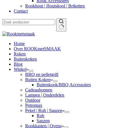
Rook Accessoires
Rookhout | Houtskool | Briketten
Contact
Home
Over ROOKmetSMAAK
Roken
Buitenkoken
Blog
Winkel
BBQ en pelletgrill
Buiten Koken
Buitenkook/BBQ Accessoires
Cadeaubonnen
Lampen | Onderdelen
Outdoor
Petromax
Pekel | Rub | Sauzen
Rub
Sauzen
Rookkasten | Ovens