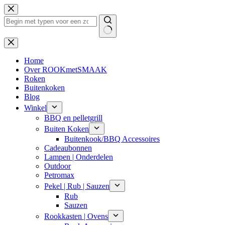
Ga
naar
de
inhoud
Geen
resultaten
Home
Over ROOKmetSMAAK
Roken
Buitenkoken
Blog
Winkel
BBQ en pelletgrill
Buiten Koken
Buitenkook/BBQ Accessoires
Cadeaubonnen
Lampen | Onderdelen
Outdoor
Petromax
Pekel | Rub | Sauzen
Rub
Sauzen
Rookkasten | Ovens