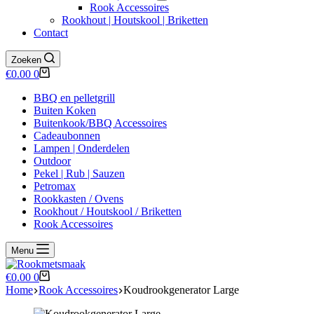
Rook Accessoires
Rookhout | Houtskool | Briketten
Contact
Zoeken
Winkelwagen
€
0.00
0
BBQ en pelletgrill
Buiten Koken
Buitenkook/BBQ Accessoires
Cadeaubonnen
Lampen | Onderdelen
Outdoor
Pekel | Rub | Sauzen
Petromax
Rookkasten / Ovens
Rookhout / Houtskool / Briketten
Rook Accessoires
Menu
Winkelwagen
€
0.00
0
Home
Rook Accessoires
Koudrookgenerator Large