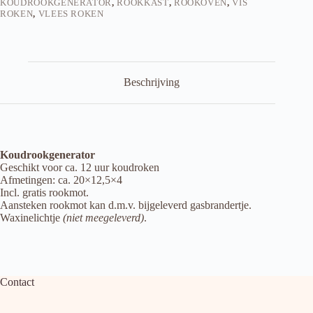
KOUDROOKGENERATOR
,
ROOKKAST
,
ROOKOVEN
,
VIS
ROKEN
,
VLEES ROKEN
Beschrijving
Koudrookgenerator
Geschikt voor ca. 12 uur koudroken
Afmetingen: ca. 20×12,5×4
Incl. gratis rookmot.
Aansteken rookmot kan d.m.v. bijgeleverd gasbrandertje.
Waxinelichtje
(niet meegeleverd)
.
Contact