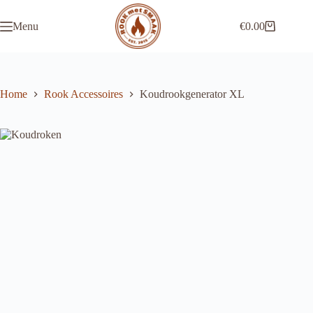
Ga
naar
Menu
€
0.00
de
Winkelwagen
inhoud
Home
Rook Accessoires
Koudrookgenerator XL