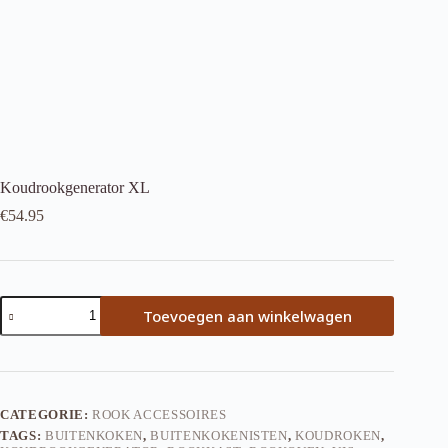
Koudrookgenerator XL
€
54.95
Koudrookgenerator
Toevoegen aan winkelwagen
XL
aantal
CATEGORIE:
ROOK ACCESSOIRES
TAGS:
BUITENKOKEN
,
BUITENKOKENISTEN
,
KOUDROKEN
,