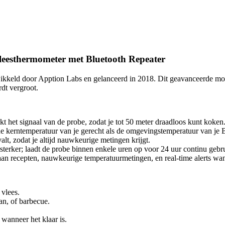
leesthermometer met Bluetooth Repeater
twikkeld door Apption Labs en gelanceerd in 2018. Dit geavanceerde mo
rdt vergroot.
kt het signaal van de probe, zodat je tot 50 meter draadloos kunt koken
e kerntemperatuur van je gerecht als de omgevingstemperatuur van je B
alt, zodat je altijd nauwkeurige metingen krijgt.
ersterker; laadt de probe binnen enkele uren op voor 24 uur continu gebr
 aan recepten, nauwkeurige temperatuurmetingen, en real-time alerts wann
 vlees.
pan, of barbecue.
wanneer het klaar is.