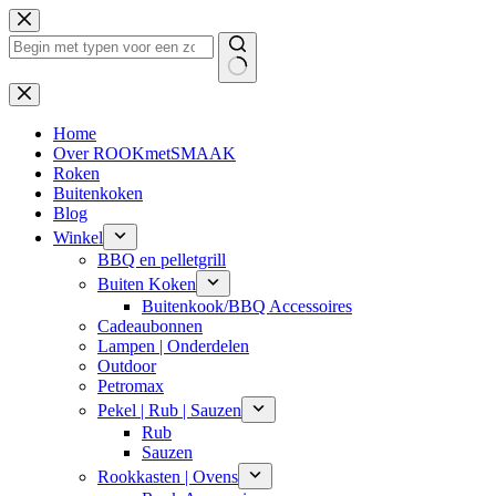
Ga
naar
de
inhoud
Geen
resultaten
Home
Over ROOKmetSMAAK
Roken
Buitenkoken
Blog
Winkel
BBQ en pelletgrill
Buiten Koken
Buitenkook/BBQ Accessoires
Cadeaubonnen
Lampen | Onderdelen
Outdoor
Petromax
Pekel | Rub | Sauzen
Rub
Sauzen
Rookkasten | Ovens