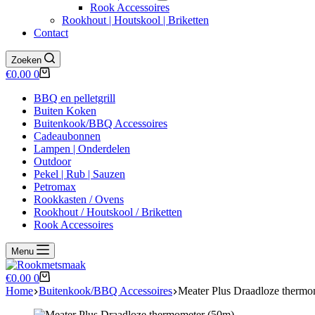
Rook Accessoires
Rookhout | Houtskool | Briketten
Contact
Zoeken
Winkelwagen
€
0.00
0
BBQ en pelletgrill
Buiten Koken
Buitenkook/BBQ Accessoires
Cadeaubonnen
Lampen | Onderdelen
Outdoor
Pekel | Rub | Sauzen
Petromax
Rookkasten / Ovens
Rookhout / Houtskool / Briketten
Rook Accessoires
Menu
Winkelwagen
€
0.00
0
Home
Buitenkook/BBQ Accessoires
Meater Plus Draadloze thermo