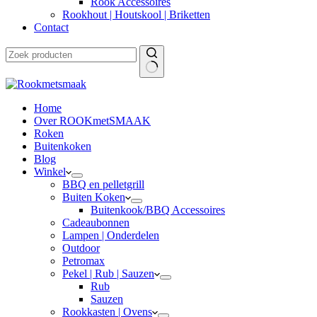
Rook Accessoires
Rookhout | Houtskool | Briketten
Contact
Home
Over ROOKmetSMAAK
Roken
Buitenkoken
Blog
Winkel
BBQ en pelletgrill
Buiten Koken
Buitenkook/BBQ Accessoires
Cadeaubonnen
Lampen | Onderdelen
Outdoor
Petromax
Pekel | Rub | Sauzen
Rub
Sauzen
Rookkasten | Ovens