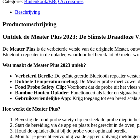
Categorie:
Buitenkook/BBQ Accessoires
thermometer
(50m)
Beschrijving
aantal
Productomschrijving
Ontdek de Meater Plus 2023: De Slimste Draadloze V
De
Meater Plus
is de verbeterde versie van de originele Meater, on
Bluetooth repeater in de oplader, waardoor het bereik tot 50 meter wo
Wat maakt de Meater Plus 2023 uniek?
Verbeterd Bereik
: De geïntegreerde Bluetooth repeater verster
Dubbele Temperatuurmeting
: De Meater probe meet zowel d
Food Probe Safety Clip
: Voorkomt dat de probe uit het vlees v
Bamboe Houten Oplader
: Functioneert als lader en signaalv
Gebruiksvriendelijke App
: Krijg toegang tot een breed scala
Hoe werkt de Meater Plus?
Bevestig de food probe safety clip en steek de probe diep in het
Start de bereiding via de app en plaats het gerecht in de oven, 
Houd de oplader dicht bij de probe voor optimaal bereik.
Monitor je gerecht eenvoudig via de app en ontvang meldingen 