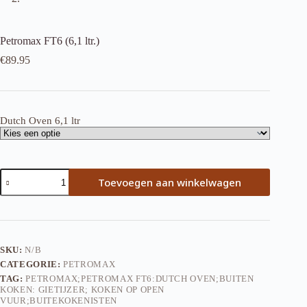
Petromax FT6 (6,1 ltr.)
€
89.95
Dutch Oven 6,1 ltr
Petromax
Toevoegen aan winkelwagen
FT6
(6,1
ltr.)
aantal
SKU:
N/B
CATEGORIE:
PETROMAX
TAG:
PETROMAX;PETROMAX FT6:DUTCH OVEN;BUITEN
KOKEN: GIETIJZER; KOKEN OP OPEN
VUUR;BUITEKOKENISTEN