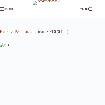
Ga
naar
Menu
€
0.00
de
Winkelwagen
inhoud
Home
Petromax
Petromax FT6 (6,1 ltr.)