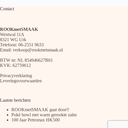
Contact
ROOKmetSMAAK
Westwal 11A
8321 WG Urk
Telefoon: 06-2551 9633
Email:
verkoop@rookmetsmaak.nl
BTW nr: NL 854946627B01
KVK: 62759612
Privacyverklaring
Leveringsvoorwaarden
Laatste berichten
ROOKmetSMAAK gaat door!!
Poké bowl met warm gerookte zalm
100 Jaar Petromax HK500