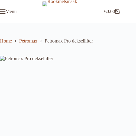
Ga
naar
Menu
€
0.00
de
Winkelwagen
inhoud
Home
Petromax
Petromax Pro deksellifter