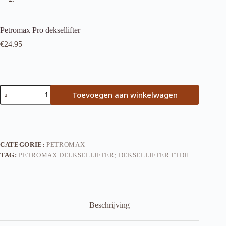
Petromax Pro deksellifter
€
24.95
Petromax
Toevoegen aan winkelwagen
Pro
deksellifter
aantal
CATEGORIE:
PETROMAX
TAG:
PETROMAX DELKSELLIFTER; DEKSELLIFTER FTDH
Beschrijving