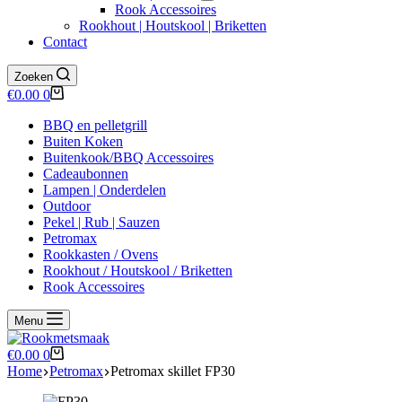
Rook Accessoires
Rookhout | Houtskool | Briketten
Contact
Zoeken
Winkelwagen
€
0.00
0
BBQ en pelletgrill
Buiten Koken
Buitenkook/BBQ Accessoires
Cadeaubonnen
Lampen | Onderdelen
Outdoor
Pekel | Rub | Sauzen
Petromax
Rookkasten / Ovens
Rookhout / Houtskool / Briketten
Rook Accessoires
Menu
Winkelwagen
€
0.00
0
Home
Petromax
Petromax skillet FP30