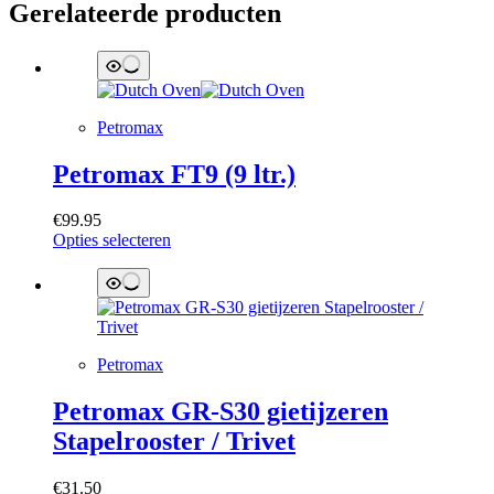
Gerelateerde producten
Petromax
Petromax FT9 (9 ltr.)
€
99.95
Dit
Opties selecteren
product
heeft
meerdere
variaties.
Deze
optie
Petromax
kan
gekozen
Petromax GR-S30 gietijzeren
worden
Stapelrooster / Trivet
op
de
productpagina
€
31.50