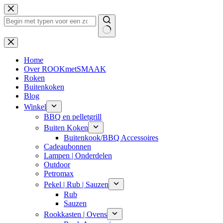
Ga
naar
de
inhoud
Geen
resultaten
Home
Over ROOKmetSMAAK
Roken
Buitenkoken
Blog
Winkel
BBQ en pelletgrill
Buiten Koken
Buitenkook/BBQ Accessoires
Cadeaubonnen
Lampen | Onderdelen
Outdoor
Petromax
Pekel | Rub | Sauzen
Rub
Sauzen
Rookkasten | Ovens