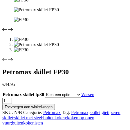
Petromax skillet FP30
€
44.95
Petromax skillet fp30
Wissen
Petromax
skillet
Toevoegen aan winkelwagen
FP30
SKU:
N/B
Categorie:
Petromax
Tag:
Petromax;skillet;gietijzeren
aantal
skillet;skillet met steel;buitenkoken;koken op open
vuur;buitenkokenisten