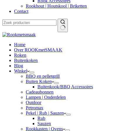
Rook Accessoires
Rookhout | Houtskool | Briketten
Contact
Home
Over ROOKmetSMAAK
Roken
Buitenkoken
Blog
Winkel
BBQ en pelletgrill
Buiten Koken
Buitenkook/BBQ Accessoires
Cadeaubonnen
Lampen | Onderdelen
Outdoor
Petromax
Pekel | Rub | Sauzen
Rub
Sauzen
Rookkasten | Ovens