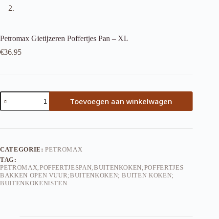
Petromax Gietijzeren Poffertjes Pan – XL
€
36.95
Petromax
Toevoegen aan winkelwagen
Gietijzeren
Poffertjes
Pan
-
XL
aantal
CATEGORIE:
PETROMAX
TAG:
PETROMAX;POFFERTJESPAN;BUITENKOKEN;POFFERTJES
BAKKEN OPEN VUUR;BUITENKOKEN; BUITEN KOKEN;
BUITENKOKENISTEN