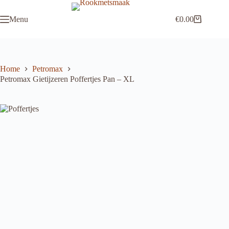
Ga
naar
Menu
€
0.00
de
Winkelwagen
inhoud
Home
Petromax
Petromax Gietijzeren Poffertjes Pan – XL