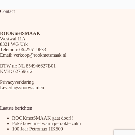
Contact
ROOKmetSMAAK
Westwal 11A
8321 WG Urk
Telefoon: 06-2551 9633
Email:
verkoop@rookmetsmaak.nl
BTW nr: NL 854946627B01
KVK: 62759612
Privacyverklaring
Leveringsvoorwaarden
Laatste berichten
ROOKmetSMAAK gaat door!!
Poké bowl met warm gerookte zalm
100 Jaar Petromax HK500