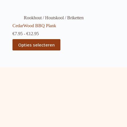
Rookhout / Houtskool / Briketten
CedarWood BBQ Plank
Prijsklasse:
€
7.95
-
€
12.95
€7.95
Dit
tot
Opties selecteren
product
€12.95
heeft
meerdere
variaties.
Deze
optie
kan
gekozen
worden
op
de
productpagina