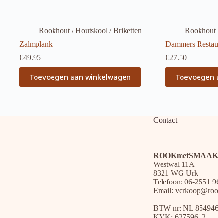
Rookhout / Houtskool / Briketten
Rookhout /
Zalmplank
Dammers Restaur
€
49.95
€
27.50
Toevoegen aan winkelwagen
Toevoegen 
Contact
ROOKmetSMAAK
Westwal 11A
8321 WG Urk
Telefoon: 06-2551 9
Email:
verkoop@roo
BTW nr: NL 85494
KVK: 62759612