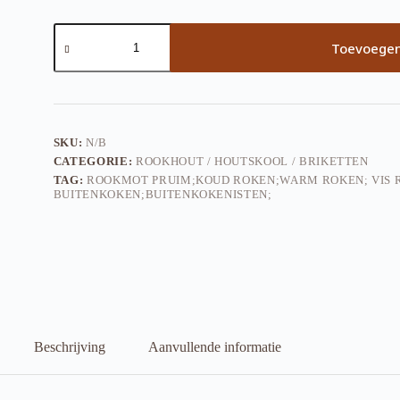
Rookmot
aantal
Toevoegen
SKU:
N/B
CATEGORIE:
ROOKHOUT / HOUTSKOOL / BRIKETTEN
TAG:
ROOKMOT PRUIM;KOUD ROKEN;WARM ROKEN; VIS R
BUITENKOKEN;BUITENKOKENISTEN;
Beschrijving
Aanvullende informatie