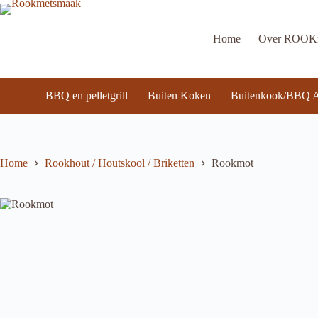
Ga
naar
de
Home
Over ROO
inhoud
BBQ en pelletgrill
Buiten Koken
Buitenkook/BBQ A
Home
Rookhout / Houtskool / Briketten
Rookmot