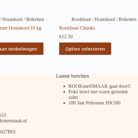
 Houtskool / Briketten
Rookhout / Houtskool / Briketten
ant Houtskool 10 kg
Rookhout Chunks
€
12.50
Dit
aan winkelwagen
Opties selecteren
product
heeft
meerdere
variaties.
Deze
Laatste berichten
optie
kan
ROOKmetSMAAK gaat door!!
gekozen
Poké bowl met warm gerookte
worden
zalm
op
100 Jaar Petromax HK500
de
productpagina
633
kmetsmaak.nl
6627B01