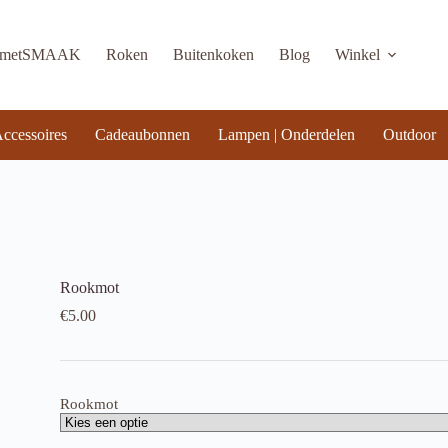
KmetSMAAK
Roken
Buitenkoken
Blog
Winkel
ccessoires
Cadeaubonnen
Lampen | Onderdelen
Outdoor
Rookmot
€
5.00
Rookmot