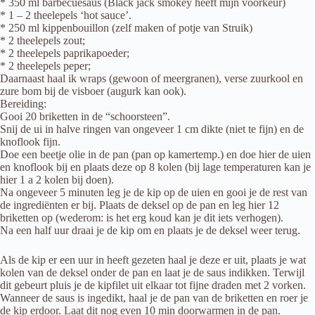
* 350 ml barbecuesaus (Black jack smokey heeft mijn voorkeur)
* 1 – 2 theelepels ‘hot sauce’.
* 250 ml kippenbouillon (zelf maken of potje van Struik)
* 2 theelepels zout;
* 2 theelepels paprikapoeder;
* 2 theelepels peper;
Daarnaast haal ik wraps (gewoon of meergranen), verse zuurkool en
zure bom bij de visboer (augurk kan ook).
Bereiding:
Gooi 20 briketten in de “schoorsteen”.
Snij de ui in halve ringen van ongeveer 1 cm dikte (niet te fijn) en de
knoflook fijn.
Doe een beetje olie in de pan (pan op kamertemp.) en doe hier de uien
en knoflook bij en plaats deze op 8 kolen (bij lage temperaturen kan je
hier 1 a 2 kolen bij doen).
Na ongeveer 5 minuten leg je de kip op de uien en gooi je de rest van
de ingrediënten er bij. Plaats de deksel op de pan en leg hier 12
briketten op (wederom: is het erg koud kan je dit iets verhogen).
Na een half uur draai je de kip om en plaats je de deksel weer terug.
Als de kip er een uur in heeft gezeten haal je deze er uit, plaats je wat
kolen van de deksel onder de pan en laat je de saus indikken. Terwijl
dit gebeurt pluis je de kipfilet uit elkaar tot fijne draden met 2 vorken.
Wanneer de saus is ingedikt, haal je de pan van de briketten en roer je
de kip erdoor. Laat dit nog even 10 min doorwarmen in de pan.