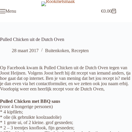
Ga
naar
Menu
€
0.00
de
Winkelwagen
inhoud
Pulled Chicken uit de Dutch Oven
28 maart 2017
Buitenkoken
,
Recepten
Op Facebook kwam ik Pulled Chicken uit de Dutch Oven tegen van
Joost Heijnen. Volgens Joost heeft hij dit recept van iemand anders, tja
hoe gaat dat op internet. Ben je van mening dat het jou recept is? meld
je dan even via het contactformulier, en we zetten ook jou naam erbij.
Voorlopig weer een heerlijk recept voor de Dutch Oven,
Pulled Chicken met BBQ saus
(voor 4 hongerige personen)
* 4 kipfilets;
* olie (ik gebruikte koolzaadolie)
* 1 grote ui, of 2 kleine. grof gesneden;
* 2 – 3 teentjes knoflook, fijn gesneden;