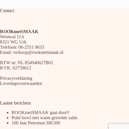
Contact
ROOKmetSMAAK
Westwal 11A
8321 WG Urk
Telefoon: 06-2551 9633
Email:
verkoop@rookmetsmaak.nl
BTW nr: NL 854946627B01
KVK: 62759612
Privacyverklaring
Leveringsvoorwaarden
Laatste berichten
ROOKmetSMAAK gaat door!!
Poké bowl met warm gerookte zalm
100 Jaar Petromax HK500