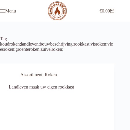
Ga
naar
Menu
€
0.00
de
Winkelwagen
inhoud
Tag
koudroken;landleven;bouwbeschrijving;rookkast;visroken;vle
esroken;groenteroken;zuivelroken;
Assortiment
,
Roken
Landleven maak uw eigen rookkast