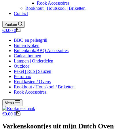
Rook Accessoires
Rookhout | Houtskool | Briketten
Contact
Zoeken
Winkelwagen
€
0.00
0
BBQ en pelletgrill
Buiten Koken
Buitenkook/BBQ Accessoires
Cadeaubonnen
Lampen | Onderdelen
Outdoor
Pekel | Rub | Sauzen
Petromax
Rookkasten / Ovens
Rookhout / Houtskool / Briketten
Rook Accessoires
Menu
Winkelwagen
€
0.00
0
Varkenskoontjes uit mijn Dutch Oven