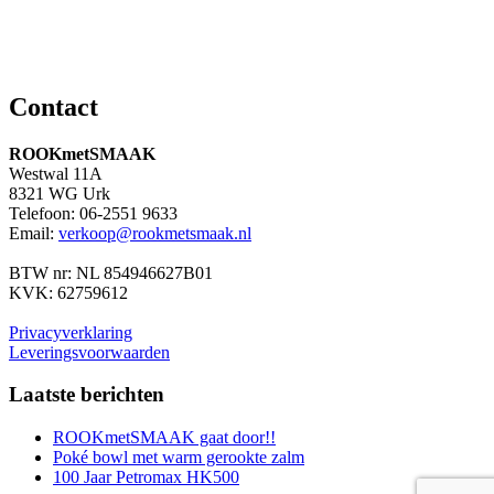
Contact
ROOKmetSMAAK
Westwal 11A
8321 WG Urk
Telefoon: 06-2551 9633
Email:
verkoop@rookmetsmaak.nl
BTW nr: NL 854946627B01
KVK: 62759612
Privacyverklaring
Leveringsvoorwaarden
Laatste berichten
ROOKmetSMAAK gaat door!!
Poké bowl met warm gerookte zalm
100 Jaar Petromax HK500