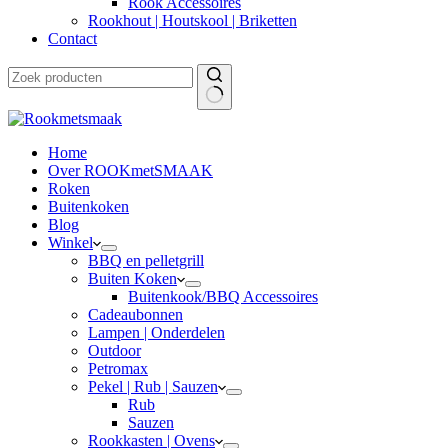
Rook Accessoires
Rookhout | Houtskool | Briketten
Contact
Home
Over ROOKmetSMAAK
Roken
Buitenkoken
Blog
Winkel
BBQ en pelletgrill
Buiten Koken
Buitenkook/BBQ Accessoires
Cadeaubonnen
Lampen | Onderdelen
Outdoor
Petromax
Pekel | Rub | Sauzen
Rub
Sauzen
Rookkasten | Ovens