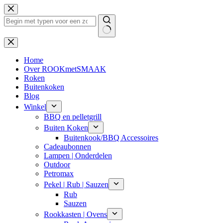
Ga
naar
de
inhoud
Geen
resultaten
Home
Over ROOKmetSMAAK
Roken
Buitenkoken
Blog
Winkel
BBQ en pelletgrill
Buiten Koken
Buitenkook/BBQ Accessoires
Cadeaubonnen
Lampen | Onderdelen
Outdoor
Petromax
Pekel | Rub | Sauzen
Rub
Sauzen
Rookkasten | Ovens