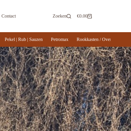
Contact
Zoeken
€
0.00
Winkelwagen
Pekel | Rub | Sauzen
Petromax
Rookkasten / Ovens
Rook