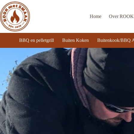
Ga
naar
de
Home
Over ROO
inhoud
BBQ en pelletgrill
Buiten Koken
Buitenkook/BBQ A