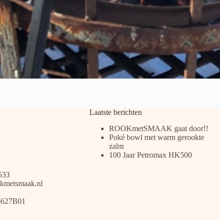
Laatste berichten
ROOKmetSMAAK gaat door!!
Poké bowl met warm gerookte
zalm
100 Jaar Petromax HK500
633
kmetsmaak.nl
6627B01