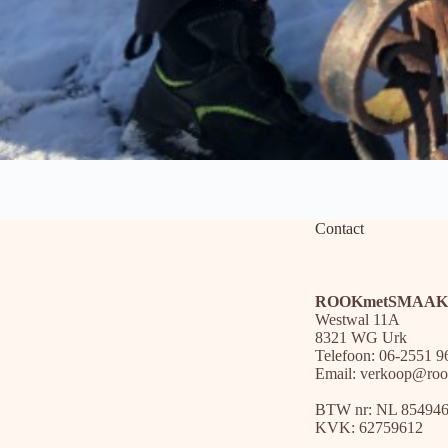
Contact
ROOKmetSMAAK
Westwal 11A
8321 WG Urk
Telefoon: 06-2551 9
Email:
verkoop@roo
BTW nr: NL 85494
KVK: 62759612