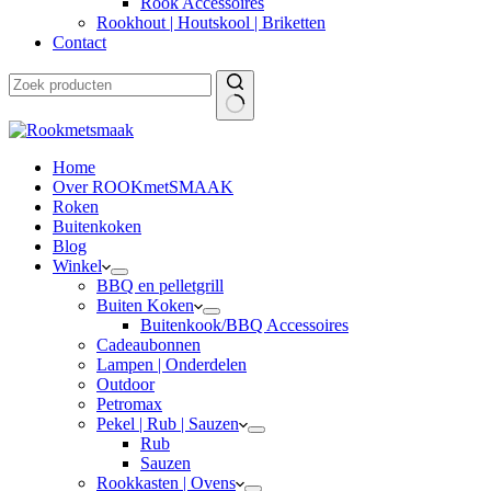
Rook Accessoires
Rookhout | Houtskool | Briketten
Contact
Home
Over ROOKmetSMAAK
Roken
Buitenkoken
Blog
Winkel
BBQ en pelletgrill
Buiten Koken
Buitenkook/BBQ Accessoires
Cadeaubonnen
Lampen | Onderdelen
Outdoor
Petromax
Pekel | Rub | Sauzen
Rub
Sauzen
Rookkasten | Ovens