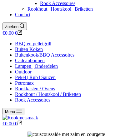
Rook Accessoires
Rookhout | Houtskool | Briketten
Contact
Zoeken
Winkelwagen
€
0.00
0
BBQ en pelletgrill
Buiten Koken
Buitenkook/BBQ Accessoires
Cadeaubonnen
Lampen | Onderdelen
Outdoor
Pekel | Rub | Sauzen
Petromax
Rookkasten / Ovens
Rookhout / Houtskool / Briketten
Rook Accessoires
Menu
Winkelwagen
€
0.00
0