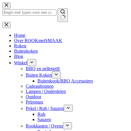
Ga
naar
de
inhoud
Geen
resultaten
Home
Over ROOKmetSMAAK
Roken
Buitenkoken
Blog
Winkel
BBQ en pelletgrill
Buiten Koken
Buitenkook/BBQ Accessoires
Cadeaubonnen
Lampen | Onderdelen
Outdoor
Petromax
Pekel | Rub | Sauzen
Rub
Sauzen
Rookkasten | Ovens