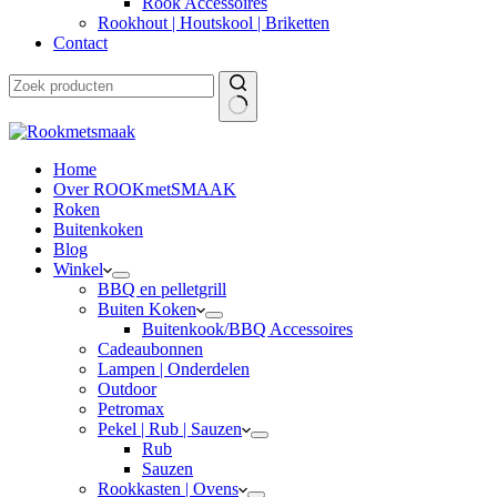
Rook Accessoires
Rookhout | Houtskool | Briketten
Contact
Home
Over ROOKmetSMAAK
Roken
Buitenkoken
Blog
Winkel
BBQ en pelletgrill
Buiten Koken
Buitenkook/BBQ Accessoires
Cadeaubonnen
Lampen | Onderdelen
Outdoor
Petromax
Pekel | Rub | Sauzen
Rub
Sauzen
Rookkasten | Ovens