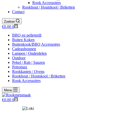
Rook Accessoires
Rookhout | Houtskool | Briketten
Contact
Zoeken
Winkelwagen
€
0.00
0
BBQ en pelletgrill
Buiten Koken
Buitenkook/BBQ Accessoires
Cadeaubonnen
Lampen | Onderdelen
Outdoor
Pekel | Rub | Sauzen
Petromax
Rookkasten / Ovens
Rookhout / Houtskool / Briketten
Rook Accessoires
Menu
Winkelwagen
€
0.00
0