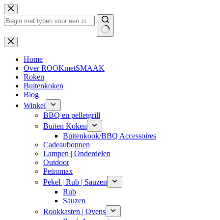
Ga
naar
de
inhoud
Geen
resultaten
Home
Over ROOKmetSMAAK
Roken
Buitenkoken
Blog
Winkel
BBQ en pelletgrill
Buiten Koken
Buitenkook/BBQ Accessoires
Cadeaubonnen
Lampen | Onderdelen
Outdoor
Petromax
Pekel | Rub | Sauzen
Rub
Sauzen
Rookkasten | Ovens