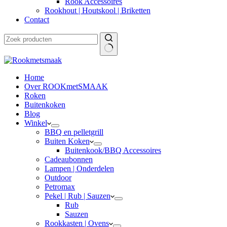
Rook Accessoires
Rookhout | Houtskool | Briketten
Contact
Home
Over ROOKmetSMAAK
Roken
Buitenkoken
Blog
Winkel
BBQ en pelletgrill
Buiten Koken
Buitenkook/BBQ Accessoires
Cadeaubonnen
Lampen | Onderdelen
Outdoor
Petromax
Pekel | Rub | Sauzen
Rub
Sauzen
Rookkasten | Ovens