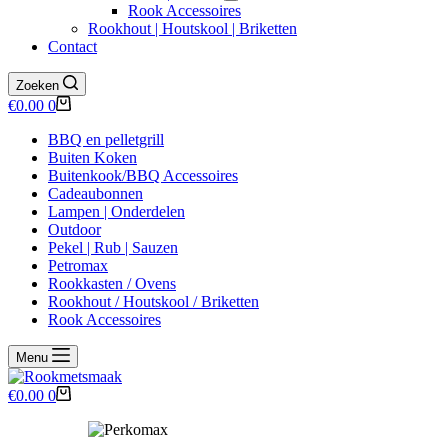
Rook Accessoires
Rookhout | Houtskool | Briketten
Contact
Zoeken
Winkelwagen
€
0.00
0
BBQ en pelletgrill
Buiten Koken
Buitenkook/BBQ Accessoires
Cadeaubonnen
Lampen | Onderdelen
Outdoor
Pekel | Rub | Sauzen
Petromax
Rookkasten / Ovens
Rookhout / Houtskool / Briketten
Rook Accessoires
Menu
Winkelwagen
€
0.00
0