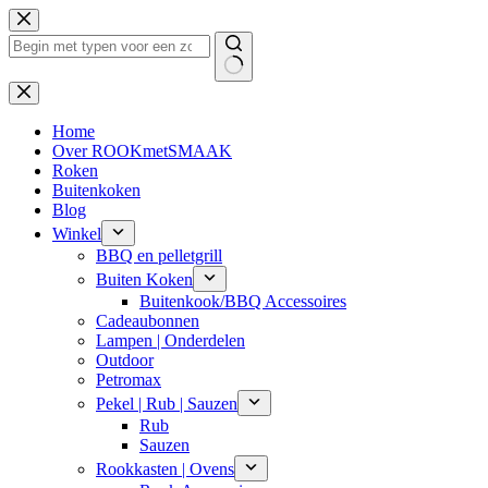
Ga
naar
de
inhoud
Geen
resultaten
Home
Over ROOKmetSMAAK
Roken
Buitenkoken
Blog
Winkel
BBQ en pelletgrill
Buiten Koken
Buitenkook/BBQ Accessoires
Cadeaubonnen
Lampen | Onderdelen
Outdoor
Petromax
Pekel | Rub | Sauzen
Rub
Sauzen
Rookkasten | Ovens