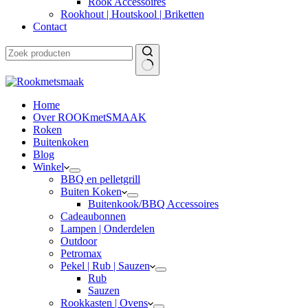
Rook Accessoires
Rookhout | Houtskool | Briketten
Contact
Home
Over ROOKmetSMAAK
Roken
Buitenkoken
Blog
Winkel
BBQ en pelletgrill
Buiten Koken
Buitenkook/BBQ Accessoires
Cadeaubonnen
Lampen | Onderdelen
Outdoor
Petromax
Pekel | Rub | Sauzen
Rub
Sauzen
Rookkasten | Ovens