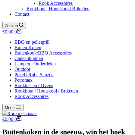
Rook Accessoires
Rookhout | Houtskool | Briketten
Contact
Zoeken
Winkelwagen
€
0.00
0
BBQ en pelletgrill
Buiten Koken
Buitenkook/BBQ Accessoires
Cadeaubonnen
Lampen | Onderdelen
Outdoor
Pekel | Rub | Sauzen
Petromax
Rookkasten / Ovens
Rookhout / Houtskool / Briketten
Rook Accessoires
Menu
Winkelwagen
€
0.00
0
Buitenkoken in de sneeuw, win het boek