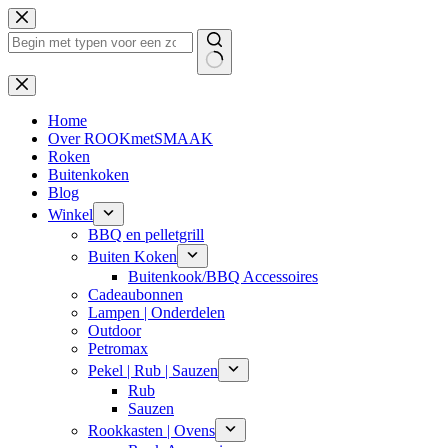
Ga
naar
de
inhoud
Geen
resultaten
Home
Over ROOKmetSMAAK
Roken
Buitenkoken
Blog
Winkel
BBQ en pelletgrill
Buiten Koken
Buitenkook/BBQ Accessoires
Cadeaubonnen
Lampen | Onderdelen
Outdoor
Petromax
Pekel | Rub | Sauzen
Rub
Sauzen
Rookkasten | Ovens