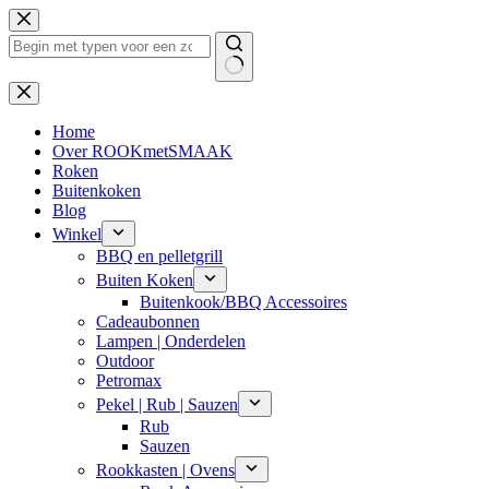
Ga
naar
de
inhoud
Geen
resultaten
Home
Over ROOKmetSMAAK
Roken
Buitenkoken
Blog
Winkel
BBQ en pelletgrill
Buiten Koken
Buitenkook/BBQ Accessoires
Cadeaubonnen
Lampen | Onderdelen
Outdoor
Petromax
Pekel | Rub | Sauzen
Rub
Sauzen
Rookkasten | Ovens