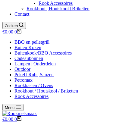
Rook Accessoires
Rookhout | Houtskool | Briketten
Contact
Zoeken
Winkelwagen
€
0.00
0
BBQ en pelletgrill
Buiten Koken
Buitenkook/BBQ Accessoires
Cadeaubonnen
Lampen | Onderdelen
Outdoor
Pekel | Rub | Sauzen
Petromax
Rookkasten / Ovens
Rookhout / Houtskool / Briketten
Rook Accessoires
Menu
Winkelwagen
€
0.00
0