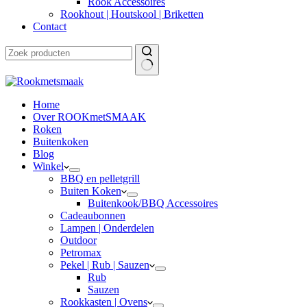
Rook Accessoires
Rookhout | Houtskool | Briketten
Contact
Home
Over ROOKmetSMAAK
Roken
Buitenkoken
Blog
Winkel
BBQ en pelletgrill
Buiten Koken
Buitenkook/BBQ Accessoires
Cadeaubonnen
Lampen | Onderdelen
Outdoor
Petromax
Pekel | Rub | Sauzen
Rub
Sauzen
Rookkasten | Ovens