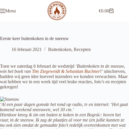
Ga
naar
Menu
€
0.00
de
Winkelwagen
inhoud
Eerste keer buitenkoken in de sneeuw
16 februari 2021
Buitenkoken
,
Recepten
Toen we zaterdag 6 februari de wedstrijd
‘Buitenkoken in de sneeuw,
win het boek van
Tim Ziegeweidt & Sebastian Buchner
!’
uitschreven,
hadden wij geen idee hoeveel inzenders we konden verwachten. Maar
wat hebben we in een week tijd veel leuke reacties, foto’s en recepten
gekregen!
‘Al een paar dagen gonsde het rond op radio, tv en internet: ‘Het gaat
komend weekend sneeuwen, wel 30 cm.’
Hierdoor kreeg ik zin om buiten te koken in een Bográc: boven het
vuur, in de sneeuw. Ik zag de plaatjes al voor me (en jullie kunnen ze
nu ook zien omdat de gemaakte foto’s redelijk overeenkomen met wat