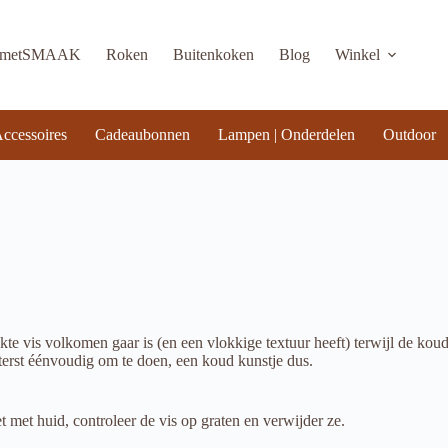
KmetSMAAK
Roken
Buitenkoken
Blog
Winkel
ccessoires
Cadeaubonnen
Lampen | Onderdelen
Outdoor
e vis volkomen gaar is (en een vlokkige textuur heeft) terwijl de koud
terst éénvoudig om te doen, een koud kunstje dus.
t met huid, controleer de vis op graten en verwijder ze.