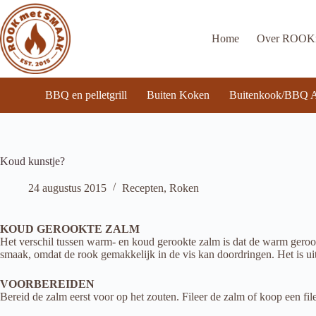
Ga
naar
de
Home
Over ROO
inhoud
BBQ en pelletgrill
Buiten Koken
Buitenkook/BBQ A
Koud kunstje?
24 augustus 2015
Recepten
,
Roken
KOUD GEROOKTE ZALM
Het verschil tussen warm- en koud gerookte zalm is dat de warm gerookt
smaak, omdat de rook gemakkelijk in de vis kan doordringen. Het is ui
VOORBEREIDEN
Bereid de zalm eerst voor op het zouten. Fileer de zalm of koop een file