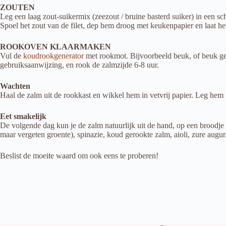
ZOUTEN
Leg een laag zout-suikermix (zeezout / bruine basterd suiker) in een sc
Spoel het zout van de filet, dep hem droog met keukenpapier en laat h
ROOKOVEN KLAARMAKEN
Vul de
koudrookgenerator
met rookmot. Bijvoorbeeld beuk, of beuk ge
gebruiksaanwijzing, en rook de zalmzijde 6-8 uur.
Wachten
Haal de zalm uit de rookkast en wikkel hem in vetvrij papier. Leg hem 
Eet smakelijk
De volgende dag kun je de zalm natuurlijk uit de hand, op een broodje
maar vergeten groente), spinazie, koud gerookte zalm, aioli, zure augurk
Beslist de moeite waard om ook eens te proberen!