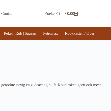
Contact
Zoeken
€
0.00
Winkelwagen
Pekel | Rub | Sauzen
Petromax
Rookkasten / Ovens
Rook
 gerookte stevig en zijdeachtig blijft. Koud roken geeft ook meer