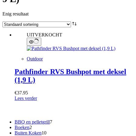
Enig resultaat
UITVERKOCHT
Outdoor
Pathfinder RVS Bushpot met deksel
(1,9 L)
€
37.95
Lees verder
Categorieën
7
BBQ en pelletgrill
7
2
producten
Boeken
2
producten
10
Buiten Koken
10