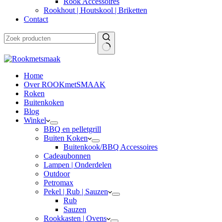
Rook Accessoires
Rookhout | Houtskool | Briketten
Contact
Home
Over ROOKmetSMAAK
Roken
Buitenkoken
Blog
Winkel
BBQ en pelletgrill
Buiten Koken
Buitenkook/BBQ Accessoires
Cadeaubonnen
Lampen | Onderdelen
Outdoor
Petromax
Pekel | Rub | Sauzen
Rub
Sauzen
Rookkasten | Ovens