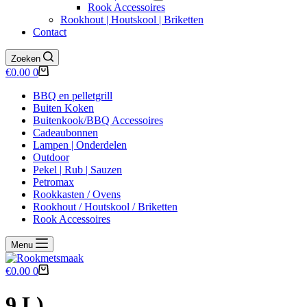
Rook Accessoires
Rookhout | Houtskool | Briketten
Contact
Zoeken
Winkelwagen
€
0.00
0
BBQ en pelletgrill
Buiten Koken
Buitenkook/BBQ Accessoires
Cadeaubonnen
Lampen | Onderdelen
Outdoor
Pekel | Rub | Sauzen
Petromax
Rookkasten / Ovens
Rookhout / Houtskool / Briketten
Rook Accessoires
Menu
Winkelwagen
€
0.00
0
9 L)