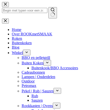
Ga
naar
de
inhoud
Geen
resultaten
Home
Over ROOKmetSMAAK
Roken
Buitenkoken
Blog
Winkel
BBQ en pelletgrill
Buiten Koken
Buitenkook/BBQ Accessoires
Cadeaubonnen
Lampen | Onderdelen
Outdoor
Petromax
Pekel | Rub | Sauzen
Rub
Sauzen
Rookkasten | Ovens