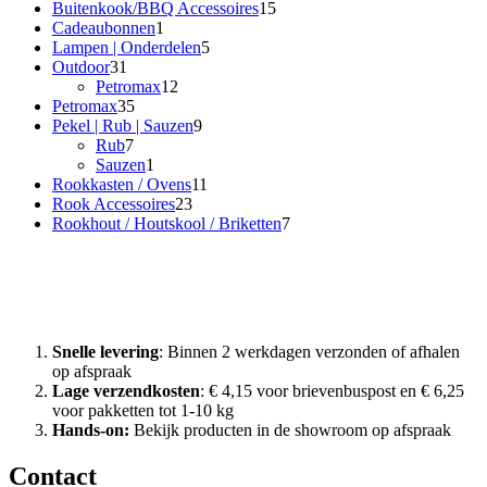
producten
15
Buitenkook/BBQ Accessoires
15
1
producten
Cadeaubonnen
1
product
5
Lampen | Onderdelen
5
31
producten
Outdoor
31
producten
12
Petromax
12
35
producten
Petromax
35
producten
9
Pekel | Rub | Sauzen
9
7
producten
Rub
7
producten
1
Sauzen
1
product
11
Rookkasten / Ovens
11
23
producten
Rook Accessoires
23
producten
7
Rookhout / Houtskool / Briketten
7
producten
Waarom Rook met Smaak?
Snelle levering
: Binnen 2 werkdagen verzonden of afhalen
op afspraak
Lage verzendkosten
: € 4,15 voor brievenbuspost en € 6,25
voor pakketten tot 1-10 kg
Hands-on:
Bekijk producten in de showroom op afspraak
Contact