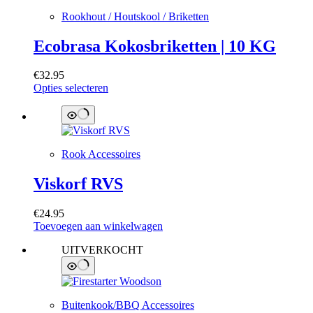
Rookhout / Houtskool / Briketten
Ecobrasa Kokosbriketten | 10 KG
€
32.95
Dit
Opties selecteren
product
heeft
meerdere
variaties.
Deze
Rook Accessoires
optie
kan
Viskorf RVS
gekozen
worden
op
€
24.95
de
Toevoegen aan winkelwagen
productpagina
UITVERKOCHT
Buitenkook/BBQ Accessoires