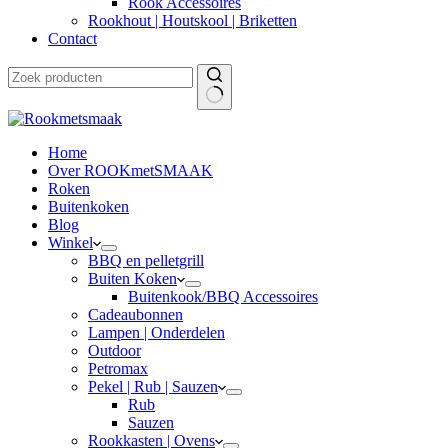
Rook Accessoires
Rookhout | Houtskool | Briketten
Contact
Home
Over ROOKmetSMAAK
Roken
Buitenkoken
Blog
Winkel
BBQ en pelletgrill
Buiten Koken
Buitenkook/BBQ Accessoires
Cadeaubonnen
Lampen | Onderdelen
Outdoor
Petromax
Pekel | Rub | Sauzen
Rub
Sauzen
Rookkasten | Ovens