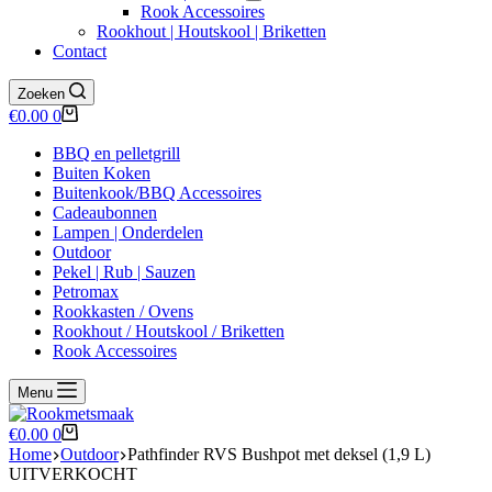
Rook Accessoires
Rookhout | Houtskool | Briketten
Contact
Zoeken
Winkelwagen
€
0.00
0
BBQ en pelletgrill
Buiten Koken
Buitenkook/BBQ Accessoires
Cadeaubonnen
Lampen | Onderdelen
Outdoor
Pekel | Rub | Sauzen
Petromax
Rookkasten / Ovens
Rookhout / Houtskool / Briketten
Rook Accessoires
Menu
Winkelwagen
€
0.00
0
Home
Outdoor
Pathfinder RVS Bushpot met deksel (1,9 L)
UITVERKOCHT