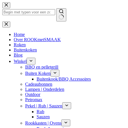
Ga
naar
de
inhoud
Geen
resultaten
Home
Over ROOKmetSMAAK
Roken
Buitenkoken
Blog
Winkel
BBQ en pelletgrill
Buiten Koken
Buitenkook/BBQ Accessoires
Cadeaubonnen
Lampen | Onderdelen
Outdoor
Petromax
Pekel | Rub | Sauzen
Rub
Sauzen
Rookkasten | Ovens