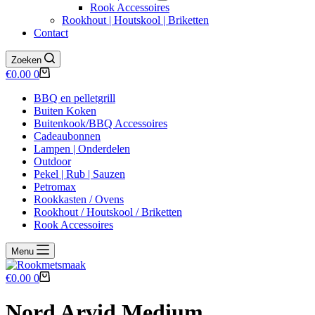
Rook Accessoires
Rookhout | Houtskool | Briketten
Contact
Zoeken
Winkelwagen
€
0.00
0
BBQ en pelletgrill
Buiten Koken
Buitenkook/BBQ Accessoires
Cadeaubonnen
Lampen | Onderdelen
Outdoor
Pekel | Rub | Sauzen
Petromax
Rookkasten / Ovens
Rookhout / Houtskool / Briketten
Rook Accessoires
Menu
Winkelwagen
€
0.00
0
Nord Arvid Medium