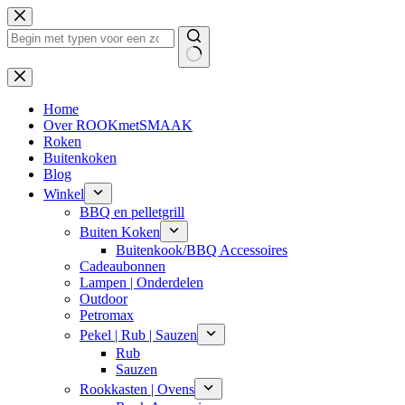
Ga
naar
de
inhoud
Geen
resultaten
Home
Over ROOKmetSMAAK
Roken
Buitenkoken
Blog
Winkel
BBQ en pelletgrill
Buiten Koken
Buitenkook/BBQ Accessoires
Cadeaubonnen
Lampen | Onderdelen
Outdoor
Petromax
Pekel | Rub | Sauzen
Rub
Sauzen
Rookkasten | Ovens