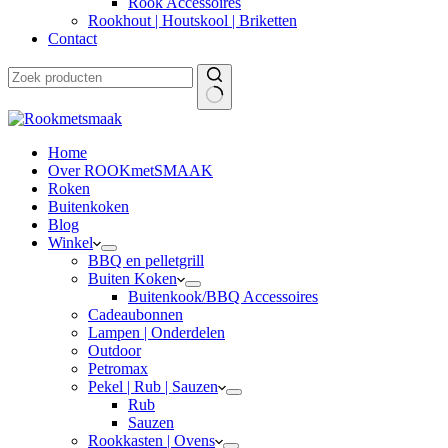
Rook Accessoires
Rookhout | Houtskool | Briketten
Contact
Home
Over ROOKmetSMAAK
Roken
Buitenkoken
Blog
Winkel
BBQ en pelletgrill
Buiten Koken
Buitenkook/BBQ Accessoires
Cadeaubonnen
Lampen | Onderdelen
Outdoor
Petromax
Pekel | Rub | Sauzen
Rub
Sauzen
Rookkasten | Ovens