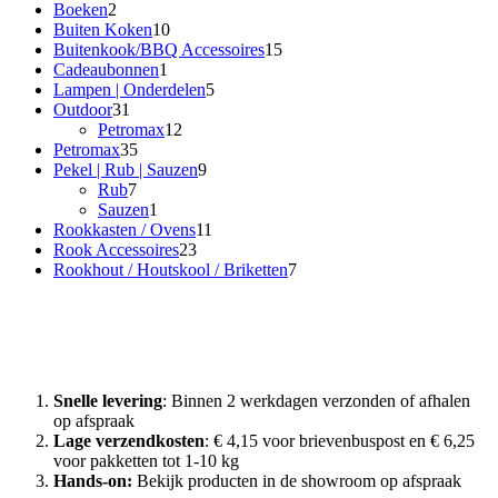
2
producten
Boeken
2
producten
10
Buiten Koken
10
producten
15
Buitenkook/BBQ Accessoires
15
1
producten
Cadeaubonnen
1
product
5
Lampen | Onderdelen
5
31
producten
Outdoor
31
producten
12
Petromax
12
35
producten
Petromax
35
producten
9
Pekel | Rub | Sauzen
9
7
producten
Rub
7
producten
1
Sauzen
1
product
11
Rookkasten / Ovens
11
23
producten
Rook Accessoires
23
producten
7
Rookhout / Houtskool / Briketten
7
producten
Waarom Rook met Smaak?
Snelle levering
: Binnen 2 werkdagen verzonden of afhalen
op afspraak
Lage verzendkosten
: € 4,15 voor brievenbuspost en € 6,25
voor pakketten tot 1-10 kg
Hands-on:
Bekijk producten in de showroom op afspraak