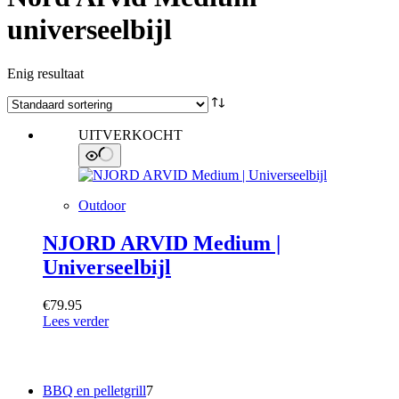
universeelbijl
Enig resultaat
UITVERKOCHT
Outdoor
NJORD ARVID Medium |
Universeelbijl
€
79.95
Lees verder
Categorieën
7
BBQ en pelletgrill
7