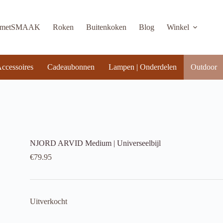
KmetSMAAK
Roken
Buitenkoken
Blog
Winkel
ccessoires
Cadeaubonnen
Lampen | Onderdelen
Outdoor
NJORD ARVID Medium | Universeelbijl
€
79.95
Uitverkocht