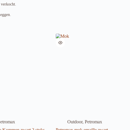
 verkocht.
leggen.
etromax
Outdoor
,
Petromax
e Kommen zwart 2 stuks
Petromax mok emaille zwart