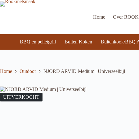
Ga
naar
de
Home
Over ROO
inhoud
BBQ en pelletgrill
Buiten Koken
Buitenkook/BBQ A
Home
Outdoor
NJORD ARVID Medium | Universeelbijl
UITVERKOCHT