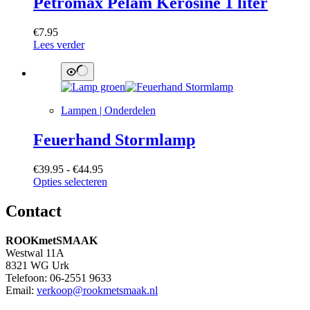
Petromax Pelam Kerosine 1 liter
worden
op
de
€
7.95
productpagina
Lees verder
Lampen | Onderdelen
Feuerhand Stormlamp
Prijsklasse:
€
39.95
-
€
44.95
€39.95
Dit
Opties selecteren
tot
product
€44.95
heeft
Contact
meerdere
variaties.
ROOKmetSMAAK
Deze
Westwal 11A
optie
8321 WG Urk
kan
Telefoon: 06-2551 9633
gekozen
Email:
verkoop@rookmetsmaak.nl
worden
op