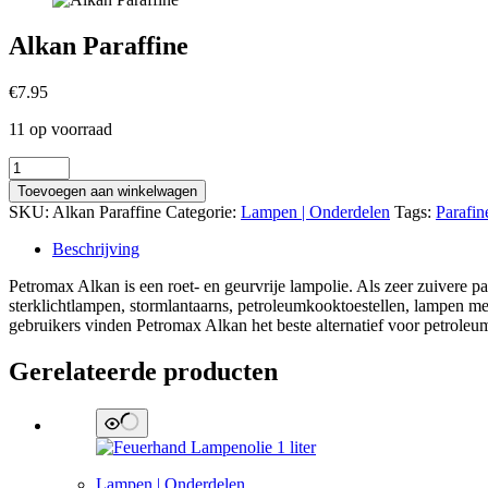
Alkan Paraffine
€
7.95
11 op voorraad
Alkan
Paraffine
Toevoegen aan winkelwagen
aantal
SKU:
Alkan Paraffine
Categorie:
Lampen | Onderdelen
Tags:
Parafin
Beschrijving
Petromax Alkan is een roet- en geurvrije lampolie. Als zeer zuivere pa
sterklichtlampen, stormlantaarns, petroleumkooktoestellen, lampen me
gebruikers vinden Petromax Alkan het beste alternatief voor petroleum.
Gerelateerde producten
Lampen | Onderdelen