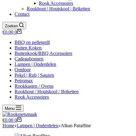
Rook Accessoires
Rookhout | Houtskool | Briketten
Contact
Zoeken
Winkelwagen
€
0.00
0
BBQ en pelletgrill
Buiten Koken
Buitenkook/BBQ Accessoires
Cadeaubonnen
Lampen | Onderdelen
Outdoor
Pekel | Rub | Sauzen
Petromax
Rookkasten / Ovens
Rookhout / Houtskool / Briketten
Rook Accessoires
Menu
Winkelwagen
€
0.00
0
Home
Lampen | Onderdelen
Alkan Paraffine