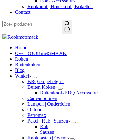
Rook Accessoires
Rookhout | Houtskool | Briketten
Contact
Home
Over ROOKmetSMAAK
Roken
Buitenkoken
Blog
Winkel
BBQ en pelletgrill
Buiten Koken
Buitenkook/BBQ Accessoires
Cadeaubonnen
Lampen | Onderdelen
Outdoor
Petromax
Pekel | Rub | Sauzen
Rub
Sauzen
Rookkasten | Ovens