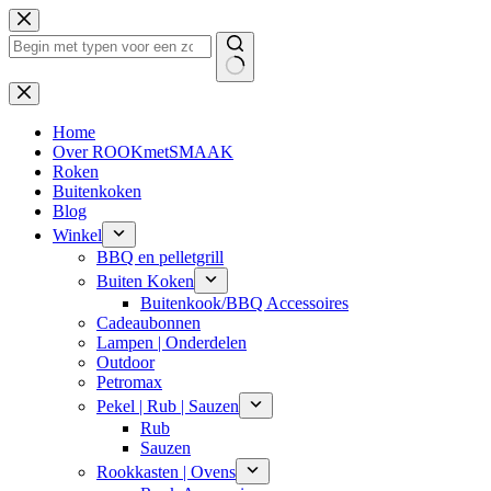
Ga
naar
de
inhoud
Geen
resultaten
Home
Over ROOKmetSMAAK
Roken
Buitenkoken
Blog
Winkel
BBQ en pelletgrill
Buiten Koken
Buitenkook/BBQ Accessoires
Cadeaubonnen
Lampen | Onderdelen
Outdoor
Petromax
Pekel | Rub | Sauzen
Rub
Sauzen
Rookkasten | Ovens