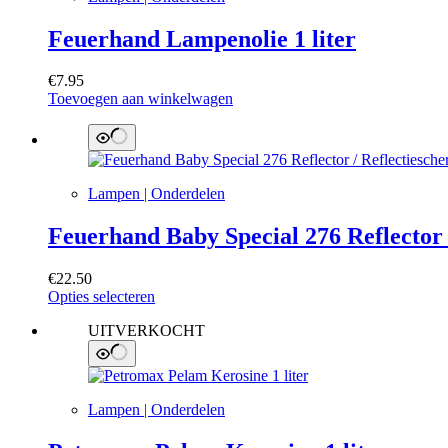
Feuerhand Lampenolie 1 liter
€
7.95
Toevoegen aan winkelwagen
Lampen | Onderdelen
Feuerhand Baby Special 276 Reflector 
€
22.50
Dit
Opties selecteren
product
UITVERKOCHT
heeft
meerdere
variaties.
Deze
optie
Lampen | Onderdelen
kan
gekozen