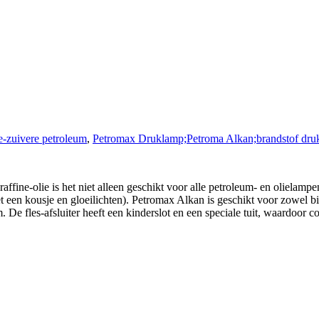
e-zuivere petroleum
,
Petromax Druklamp;Petroma Alkan;brandstof dru
raffine-olie is het niet alleen geschikt voor alle petroleum- en olielam
t een kousje en gloeilichten). Petromax Alkan is geschikt voor zowel bi
 De fles-afsluiter heeft een kinderslot en een speciale tuit, waardoor co