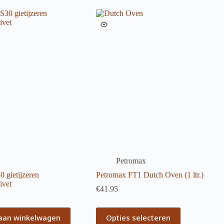
Petromax
 gietijzeren
Petromax FT1 Dutch Oven (1 ltr.)
ivet
€
41.95
Dit
aan winkelwagen
Opties selecteren
product