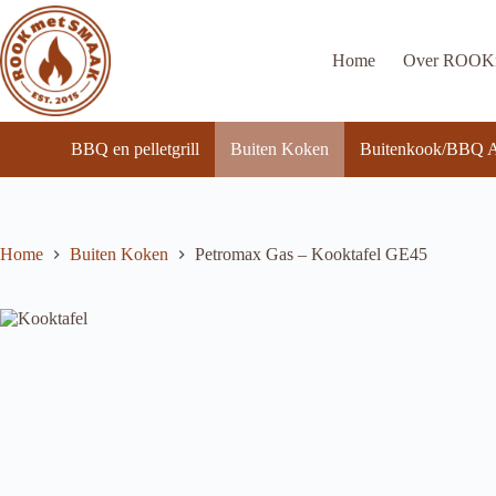
Ga
naar
de
Home
Over ROO
inhoud
BBQ en pelletgrill
Buiten Koken
Buitenkook/BBQ A
Home
Buiten Koken
Petromax Gas – Kooktafel GE45