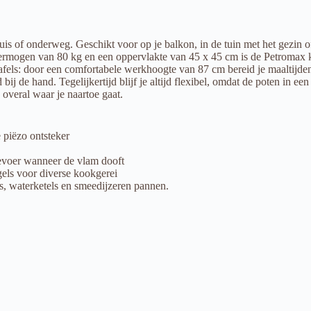
is of onderweg. Geschikt voor op je balkon, in de tuin met het gezin o
mogen van 80 kg en een oppervlakte van 45 x 45 cm is de Petromax kook
fels: door een comfortabele werkhoogte van 87 cm bereid je maaltijde
 bij de hand. Tegelijkertijd blijf je altijd flexibel, omdat de poten in
 overal waar je naartoe gaat.
 piëzo ontsteker
oevoer wanneer de vlam dooft
ls voor diverse kookgerei
rs, waterketels en smeedijzeren pannen.