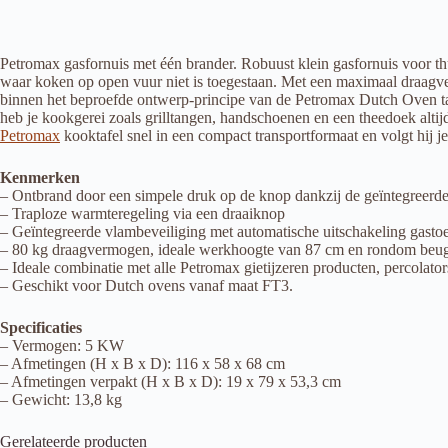
Petromax gasfornuis met één brander. Robuust klein gasfornuis voor thu
waar koken op open vuur niet is toegestaan. Met een maximaal draagver
binnen het beproefde ontwerp-principe van de Petromax Dutch Oven ta
heb je kookgerei zoals grilltangen, handschoenen en een theedoek altijd
Petromax
kooktafel snel in een compact transportformaat en volgt hij je
Kenmerken
– Ontbrand door een simpele druk op de knop dankzij de geïntegreerde
– Traploze warmteregeling via een draaiknop
– Geïntegreerde vlambeveiliging met automatische uitschakeling gast
– 80 kg draagvermogen, ideale werkhoogte van 87 cm en rondom beuge
– Ideale combinatie met alle Petromax gietijzeren producten, percolato
– Geschikt voor Dutch ovens vanaf maat FT3.
Specificaties
– Vermogen: 5 KW
– Afmetingen (H x B x D): 116 x 58 x 68 cm
– Afmetingen verpakt (H x B x D): 19 x 79 x 53,3 cm
– Gewicht: 13,8 kg
Gerelateerde producten