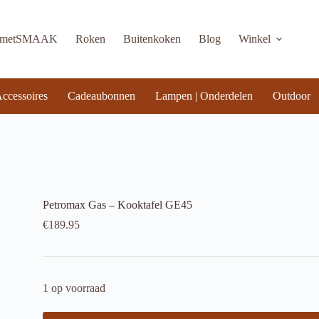
KmetSMAAK
Roken
Buitenkoken
Blog
Winkel
ccessoires
Cadeaubonnen
Lampen | Onderdelen
Outdoor
Petromax Gas – Kooktafel GE45
€
189.95
1 op voorraad