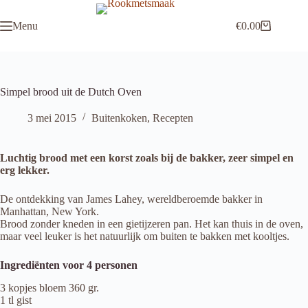
Ga
naar
Menu
€
0.00
de
Winkelwagen
inhoud
Simpel brood uit de Dutch Oven
3 mei 2015
Buitenkoken
,
Recepten
Luchtig brood met een korst zoals bij de bakker, zeer simpel en
erg lekker.
De ontdekking van James Lahey, wereldberoemde bakker in
Manhattan, New York.
Brood zonder kneden in een gietijzeren pan. Het kan thuis in de oven,
maar veel leuker is het natuurlijk om buiten te bakken met kooltjes.
Ingrediënten voor 4 personen
3 kopjes bloem 360 gr.
1 tl gist