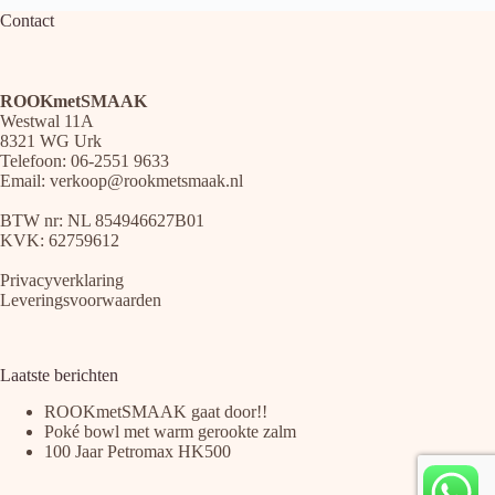
Contact
ROOKmetSMAAK
Westwal 11A
8321 WG Urk
Telefoon: 06-2551 9633
Email:
verkoop@rookmetsmaak.nl
BTW nr: NL 854946627B01
KVK: 62759612
Privacyverklaring
Leveringsvoorwaarden
Laatste berichten
ROOKmetSMAAK gaat door!!
Poké bowl met warm gerookte zalm
100 Jaar Petromax HK500