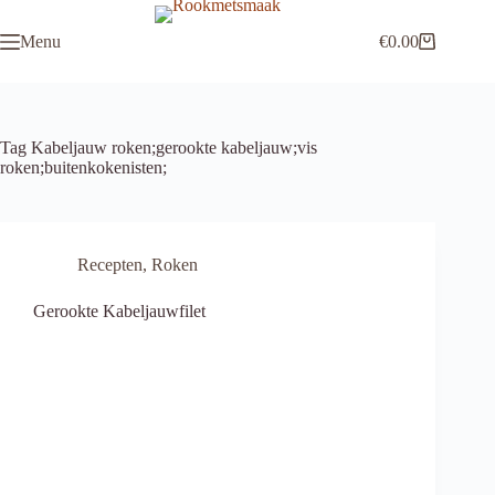
Ga
naar
Menu
€
0.00
de
Winkelwagen
inhoud
Tag
Kabeljauw roken;gerookte kabeljauw;vis
roken;buitenkokenisten;
Recepten
,
Roken
Gerookte Kabeljauwfilet