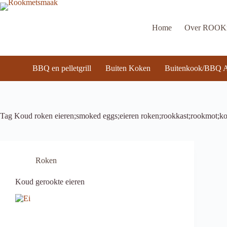
Ga
naar
de
Home
Over ROO
inhoud
BBQ en pelletgrill
Buiten Koken
Buitenkook/BBQ A
Tag
Koud roken eieren;smoked eggs;eieren roken;rookkast;rookmot;ko
Roken
Koud gerookte eieren