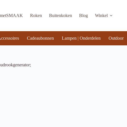
KmetSMAAK
Roken
Buitenkoken
Blog
Winkel
ccessoires
Cadeaubonnen
Lampen | Onderdelen
Outdoor
udrookgenerator;