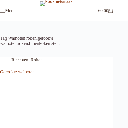
Ga
naar
Menu
€
0.00
de
Winkelwagen
inhoud
Tag
Walnoten roken;gerookte
walnoten;roken;buienkokenisten;
Recepten
,
Roken
Gerookte walnoten