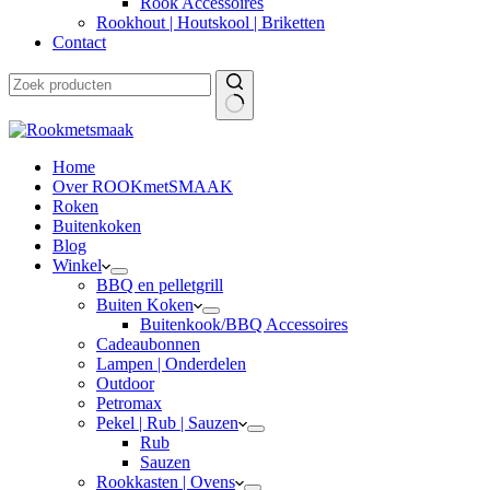
Rook Accessoires
Rookhout | Houtskool | Briketten
Contact
Home
Over ROOKmetSMAAK
Roken
Buitenkoken
Blog
Winkel
BBQ en pelletgrill
Buiten Koken
Buitenkook/BBQ Accessoires
Cadeaubonnen
Lampen | Onderdelen
Outdoor
Petromax
Pekel | Rub | Sauzen
Rub
Sauzen
Rookkasten | Ovens