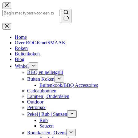
Ga
naar
de
inhoud
Geen
resultaten
Home
Over ROOKmetSMAAK
Roken
Buitenkoken
Blog
Winkel
BBQ en pelletgrill
Buiten Koken
Buitenkook/BBQ Accessoires
Cadeaubonnen
Lampen | Onderdelen
Outdoor
Petromax
Pekel | Rub | Sauzen
Rub
Sauzen
Rookkasten | Ovens