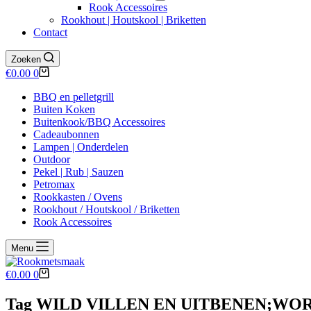
Rook Accessoires
Rookhout | Houtskool | Briketten
Contact
Zoeken
Winkelwagen
€
0.00
0
BBQ en pelletgrill
Buiten Koken
Buitenkook/BBQ Accessoires
Cadeaubonnen
Lampen | Onderdelen
Outdoor
Pekel | Rub | Sauzen
Petromax
Rookkasten / Ovens
Rookhout / Houtskool / Briketten
Rook Accessoires
Menu
Winkelwagen
€
0.00
0
Tag
WILD VILLEN EN UITBENEN;WOR