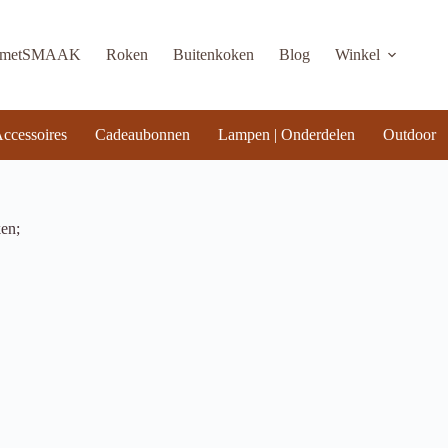
KmetSMAAK
Roken
Buitenkoken
Blog
Winkel
ccessoires
Cadeaubonnen
Lampen | Onderdelen
Outdoor
en;