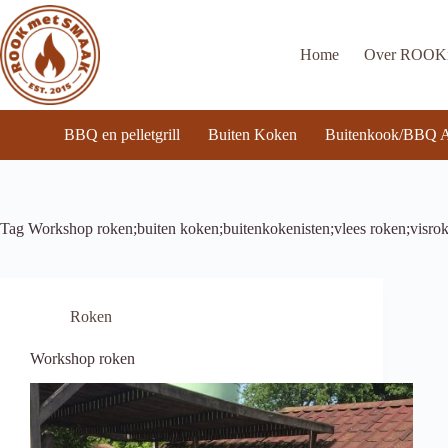
Ga
naar
de
Home
Over ROO
inhoud
BBQ en pelletgrill
Buiten Koken
Buitenkook/BBQ A
Tag
Workshop roken;buiten koken;buitenkokenisten;vlees roken;visrok
Roken
Workshop roken