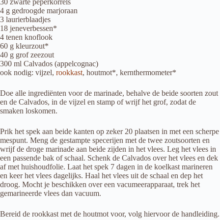
30 zwarte peperkorrels
4 g gedroogde marjoraan
3 laurierblaadjes
18 jeneverbessen*
4 tenen knoflook
60 g kleurzout*
40 g grof zeezout
300 ml Calvados (appelcognac)
ook nodig: vijzel,
rookkast
, houtmot*, kernthermometer*
Doe alle ingrediënten voor de marinade, behalve de beide soorten zout
en de Calvados, in de vijzel en stamp of wrijf het grof, zodat de
smaken loskomen.
Prik het spek aan beide kanten op zeker 20 plaatsen in met een scherpe
mespunt. Meng de gestampte specerijen met de twee zoutsoorten en
wrijf de droge marinade aan beide zijden in het vlees. Leg het vlees in
een passende bak of schaal. Schenk de Calvados over het vlees en dek
af met huishoudfolie. Laat het spek 7 dagen in de koelkast marineren
en keer het vlees dagelijks. Haal het vlees uit de schaal en dep het
droog. Mocht je beschikken over een vacumeerapparaat, trek het
gemarineerde vlees dan vacuum.
Bereid de rookkast met de houtmot voor, volg hiervoor de handleiding.