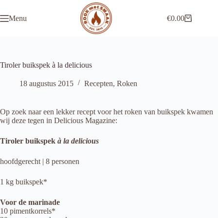
Ga
naar
Menu
€
0.00
de
Winkelwagen
inhoud
Tiroler buikspek à la delicious
18 augustus 2015
Recepten
,
Roken
Op zoek naar een lekker recept voor het roken van buikspek kwamen
wij deze tegen in Delicious Magazine:
Tiroler buikspek
à la delicious
hoofdgerecht | 8 personen
1 kg buikspek*
Voor de marinade
10 pimentkorrels*