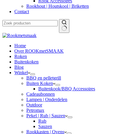
Rook Accessoires
Rookhout | Houtskool | Briketten
Contact
Home
Over ROOKmetSMAAK
Roken
Buitenkoken
Blog
Winkel
BBQ en pelletgrill
Buiten Koken
Buitenkook/BBQ Accessoires
Cadeaubonnen
Lampen | Onderdelen
Outdoor
Petromax
Pekel | Rub | Sauzen
Rub
Sauzen
Rookkasten | Ovens