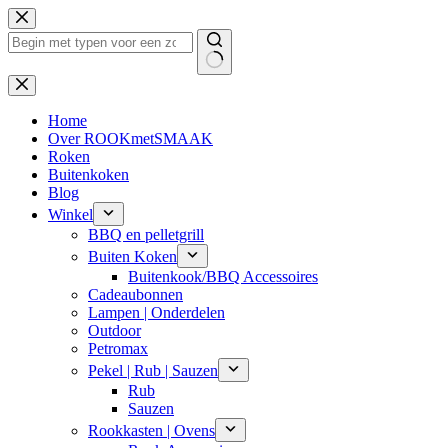
Ga
naar
de
inhoud
Geen
resultaten
Home
Over ROOKmetSMAAK
Roken
Buitenkoken
Blog
Winkel
BBQ en pelletgrill
Buiten Koken
Buitenkook/BBQ Accessoires
Cadeaubonnen
Lampen | Onderdelen
Outdoor
Petromax
Pekel | Rub | Sauzen
Rub
Sauzen
Rookkasten | Ovens