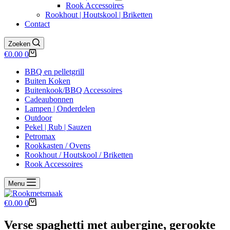
Rook Accessoires
Rookhout | Houtskool | Briketten
Contact
Zoeken
Winkelwagen
€
0.00
0
BBQ en pelletgrill
Buiten Koken
Buitenkook/BBQ Accessoires
Cadeaubonnen
Lampen | Onderdelen
Outdoor
Pekel | Rub | Sauzen
Petromax
Rookkasten / Ovens
Rookhout / Houtskool / Briketten
Rook Accessoires
Menu
Winkelwagen
€
0.00
0
Verse spaghetti met aubergine, gerookte