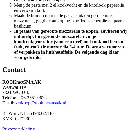
Meng de pasta met 2 el kookvocht en de knoflook-peperolie
en verwarm kort.
Maak de borden op met de pasta, stukken gescheurde
mozzarella, gegrilde aubergine, knoflook-peperolie en paarse
basilicum.
In plaats van gerookte mozzarella te kopen, adviseren wij
natuurlijk huisgerookte mozzarella: vul je
koudrookgenerator (voor een deel) met rookmot beuk of
fruit, en rook de mozzarella 3-4 uur. Daarna vacumeren
of verpakken in huishoudfolie. De volgende dag klaar
voor gebruik.
Contact
ROOKmetSMAAK
Westwal 11A
8321 WG Urk
Telefoon: 06-2551 9633
Email:
verkoop@rookmetsmaak.nl
BTW nr: NL 854946627B01
KVK: 62759612
Privacyverklaring