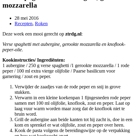
mozzarella
28 mei 2016
Recepten
,
Roken
Deze week een mooi gerecht op
ztrdg.nl
:
Verse spaghetti met aubergine, gerookte mozzarella en knoflook-
peper-olie.
Kookinstructies/ Ingrediënten:
1 aubergine / 250 g verse spaghetti /1 gerookte mozzarella / 1 rode
peper / 100 ml extra vierge olijfolie / Paarse basilicum voor
garnering / zout en peper.
Verwijder de zaadjes van de rode peper en snij in grove
stukken.
Verwarm in een kleine koekenpan 1 fijngesneden rode peper
samen met 100 ml olijfolie, knoflook, zout en peper. Laat op
laag vuur warm worden maar zorg dat de knoflook niet te
bruin word.
Grill de aubergine aan beide kanten tot hij zacht is, doe in een
kom en sprenkel er wat olijfolie, zout en peper over heen.
Kook de pasta volgens de bereidingswijze op de verpakking
en hou wat kookvocht apart.