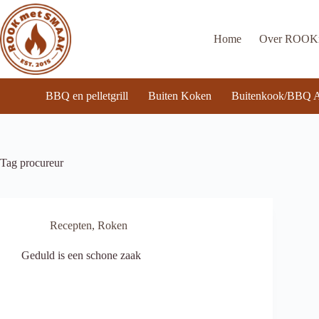
Ga
naar
de
Home
Over ROO
inhoud
BBQ en pelletgrill
Buiten Koken
Buitenkook/BBQ A
Tag
procureur
Recepten
,
Roken
Geduld is een schone zaak