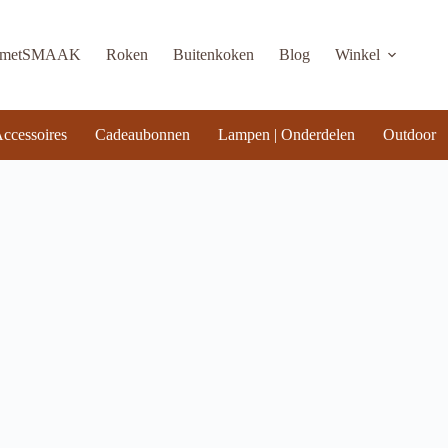
KmetSMAAK
Roken
Buitenkoken
Blog
Winkel
ccessoires
Cadeaubonnen
Lampen | Onderdelen
Outdoor