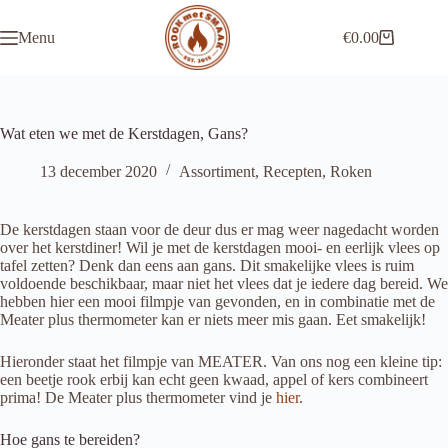
Ga
naar
Menu
€
0.00
de
Winkelwagen
inhoud
Wat eten we met de Kerstdagen, Gans?
13 december 2020
Assortiment
,
Recepten
,
Roken
De kerstdagen staan voor de deur dus er mag weer nagedacht worden
over het kerstdiner! Wil je met de kerstdagen mooi- en eerlijk vlees op
tafel zetten? Denk dan eens aan gans. Dit smakelijke vlees is ruim
voldoende beschikbaar, maar niet het vlees dat je iedere dag bereid. We
hebben hier een mooi filmpje van gevonden, en in combinatie met de
Meater plus thermometer kan er niets meer mis gaan. Eet smakelijk!
Hieronder staat het filmpje van MEATER. Van ons nog een kleine tip:
een beetje rook erbij kan echt geen kwaad, appel of kers combineert
prima! De Meater plus thermometer vind je
hier
.
Hoe gans te bereiden?