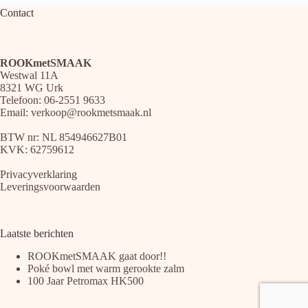
Contact
ROOKmetSMAAK
Westwal 11A
8321 WG Urk
Telefoon: 06-2551 9633
Email:
verkoop@rookmetsmaak.nl
BTW nr: NL 854946627B01
KVK: 62759612
Privacyverklaring
Leveringsvoorwaarden
Laatste berichten
ROOKmetSMAAK gaat door!!
Poké bowl met warm gerookte zalm
100 Jaar Petromax HK500