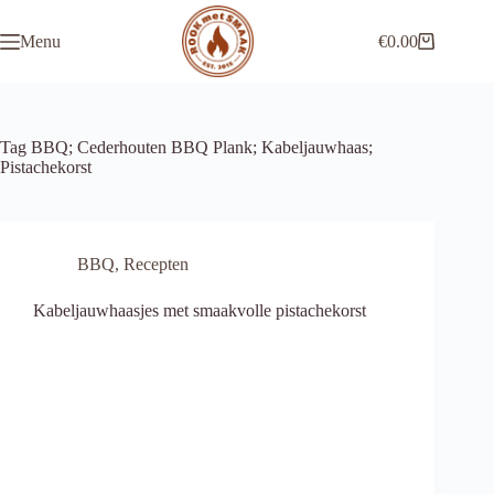
Ga
naar
Menu
€
0.00
de
Winkelwagen
inhoud
Tag
BBQ; Cederhouten BBQ Plank; Kabeljauwhaas;
Pistachekorst
BBQ
,
Recepten
Kabeljauwhaasjes met smaakvolle pistachekorst