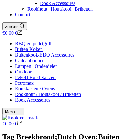
Rook Accessoires
Rookhout | Houtskool | Briketten
Contact
Zoeken
Winkelwagen
€
0.00
0
BBQ en pelletgrill
Buiten Koken
Buitenkook/BBQ Accessoires
Cadeaubonnen
Lampen | Onderdelen
Outdoor
Pekel | Rub | Sauzen
Petromax
Rookkasten / Ovens
Rookhout / Houtskool / Briketten
Rook Accessoires
Menu
Winkelwagen
€
0.00
0
Tag
Breekbrood;Dutch Oven;Buiten