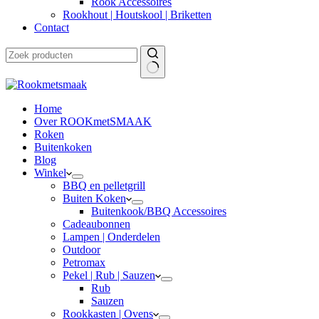
Rook Accessoires
Rookhout | Houtskool | Briketten
Contact
Home
Over ROOKmetSMAAK
Roken
Buitenkoken
Blog
Winkel
BBQ en pelletgrill
Buiten Koken
Buitenkook/BBQ Accessoires
Cadeaubonnen
Lampen | Onderdelen
Outdoor
Petromax
Pekel | Rub | Sauzen
Rub
Sauzen
Rookkasten | Ovens