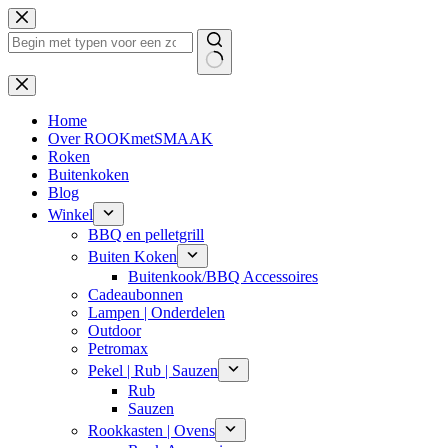
Ga
naar
de
inhoud
Geen
resultaten
Home
Over ROOKmetSMAAK
Roken
Buitenkoken
Blog
Winkel
BBQ en pelletgrill
Buiten Koken
Buitenkook/BBQ Accessoires
Cadeaubonnen
Lampen | Onderdelen
Outdoor
Petromax
Pekel | Rub | Sauzen
Rub
Sauzen
Rookkasten | Ovens