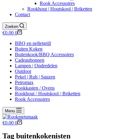
Rook Accessoires
Rookhout | Houtskool | Briketten
Contact
Zoeken
Winkelwagen
€
0.00
0
BBQ en pelletgrill
Buiten Koken
Buitenkook/BBQ Accessoires
Cadeaubonnen
Lampen | Onderdelen
Outdoor
Pekel | Rub | Sauzen
Petromax
Rookkasten / Ovens
Rookhout / Houtskool / Briketten
Rook Accessoires
Menu
Winkelwagen
€
0.00
0
Tag
buitenkokenisten