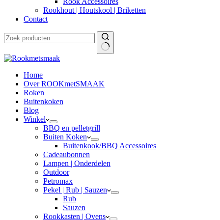
Rook Accessoires
Rookhout | Houtskool | Briketten
Contact
Home
Over ROOKmetSMAAK
Roken
Buitenkoken
Blog
Winkel
BBQ en pelletgrill
Buiten Koken
Buitenkook/BBQ Accessoires
Cadeaubonnen
Lampen | Onderdelen
Outdoor
Petromax
Pekel | Rub | Sauzen
Rub
Sauzen
Rookkasten | Ovens