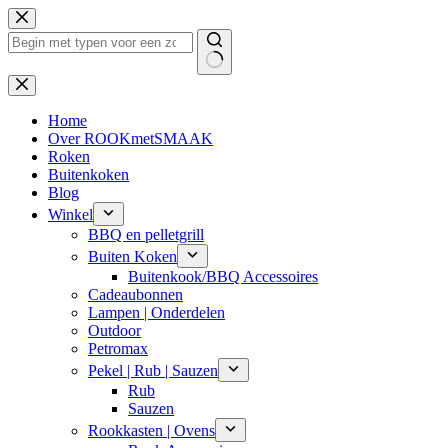
Ga
naar
de
inhoud
Geen
resultaten
Home
Over ROOKmetSMAAK
Roken
Buitenkoken
Blog
Winkel
BBQ en pelletgrill
Buiten Koken
Buitenkook/BBQ Accessoires
Cadeaubonnen
Lampen | Onderdelen
Outdoor
Petromax
Pekel | Rub | Sauzen
Rub
Sauzen
Rookkasten | Ovens