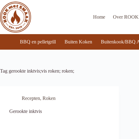
Ga
naar
de
Home
Over ROO
inhoud
BBQ en pelletgrill
Buiten Koken
Buitenkook/BBQ A
Tag
gerookte inktvis;vis roken; roken;
Recepten
,
Roken
Gerookte inktvis