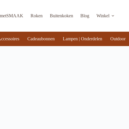
KmetSMAAK
Roken
Buitenkoken
Blog
Winkel
ccessoires
Cadeaubonnen
Lampen | Onderdelen
Outdoor